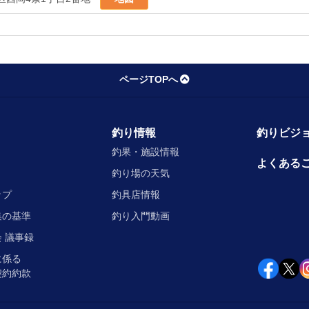
ページTOPへ
釣り情報
釣りビジョ
釣果・施設情報
よくある
釣り場の天気
ップ
釣具店情報
集の基準
釣り入門動画
 議事録
に係る
契約約款