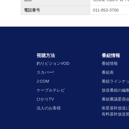
電話番号
011-853-3700
視聴方法
番組情報
釣りビジョンVOD
番組情報
スカパー!
番組表
J:COM
番組ラインナ
ケーブルテレビ
放送番組の編
ひかりTV
番組審議委員会
法人のお客様
衛星基幹放送
有料基幹放送