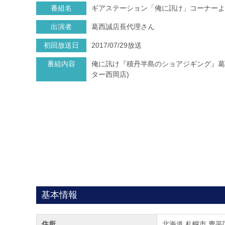
番組名
ギアステーション「俺に訊け」コーナーよ
出演者
葛西誠店長代理さん
初回放送日
2017/07/29放送
番組内容
俺に訊け『積丹半島のショアジギング』葛
ター西岡店)
基本情報
住所
北海道 札幌市 豊平