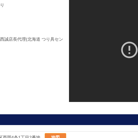
り
西誠店長代理(北海道 つり具セン
区西岡4条1丁目2番地
地図