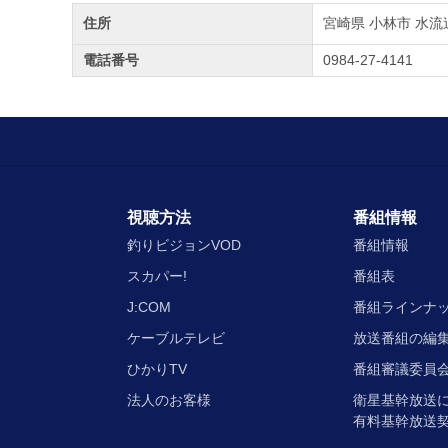
住所
宮崎県 小林市 水流追
電話番号
0984-27-4141
視聴方法
番組情報
釣りビジョンVOD
番組情報
スカパー!
番組表
J:COM
番組ラインナ
ケーブルテレビ
放送番組の編
ひかりTV
番組審議委員会
法人のお客様
衛星基幹放送
有料基幹放送