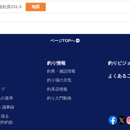
松原231-3
地図
ページTOPへ
釣り情報
釣りビジョ
釣果・施設情報
よくある
釣り場の天気
ップ
釣具店情報
集の基準
釣り入門動画
 議事録
に係る
契約約款