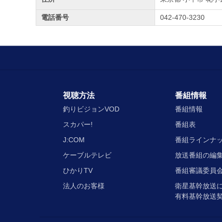
電話番号
042-470-3230
視聴方法
番組情報
釣りビジョンVOD
番組情報
スカパー!
番組表
J:COM
番組ラインナ
ケーブルテレビ
放送番組の編
ひかりTV
番組審議委員会
法人のお客様
衛星基幹放送
有料基幹放送