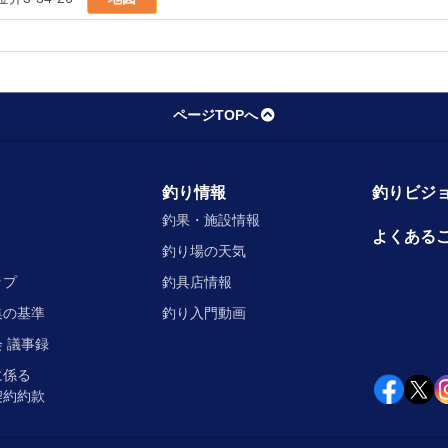
ページTOPへ
釣り情報
釣りビジョ
釣果・施設情報
よくある
釣り場の天気
ップ
釣具店情報
集の基準
釣り入門動画
 議事録
に係る
契約約款