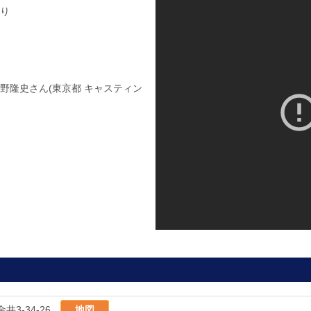
り
野隆史さん(東京都 キャスティン
井3-34-26
地図