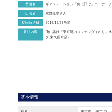
番組名
ギアステーション「俺に訊け」コーナーよ
出演者
水野隆史さん
初回放送日
2017/12/23放送
番組内容
俺に訊け『東京湾のコマセマダイ釣り』水
グ 東久留米店)
基本情報
住所
東京都 小平市 花小金