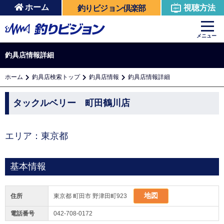
ホーム
視聴方法
釣りビジョン倶楽部
メニュー
釣具店情報詳細
ホーム
釣具店検索トップ
釣具店情報
釣具店情報詳細
タックルベリー 町田鶴川店
エリア：東京都
基本情報
地図
住所
東京都 町田市 野津田町923
電話番号
042-708-0172