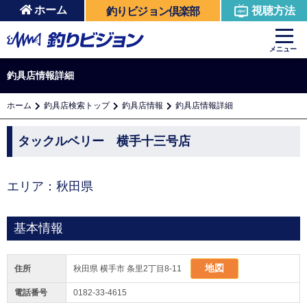
ホーム
視聴方法
釣りビジョン倶楽部
メニュー
釣具店情報詳細
ホーム
釣具店検索トップ
釣具店情報
釣具店情報詳細
タックルベリー 横手十三号店
エリア：秋田県
基本情報
地図
住所
秋田県 横手市 条里2丁目8-11
電話番号
0182-33-4615