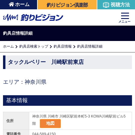
ホーム
視聴方法
釣りビジョン倶楽部
メニュー
釣具店情報詳細
ホーム
釣具店検索トップ
釣具店情報
釣具店情報詳細
タックルベリー 川崎駅前東店
エリア：神奈川県
基本情報
神奈川県 川崎市 川崎区駅前本町5-3 KOWA川崎駅前ビル5
住所
地図
階
電話番号
044-589-4150