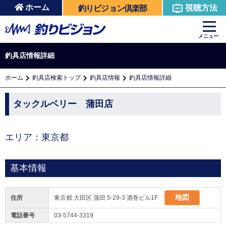
ホーム
視聴方法
釣りビジョン倶楽部
メニュー
釣具店情報詳細
ホーム
釣具店検索トップ
釣具店情報
釣具店情報詳細
タックルベリー 蒲田店
エリア：東京都
基本情報
地図
住所
東京都 大田区 蒲田 5-29-3 酒巻ビル1F
電話番号
03-5744-3319