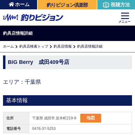
ホーム
視聴方法
釣りビジョン倶楽部
メニュー
釣具店情報詳細
ホーム
釣具店検索トップ
釣具店情報
釣具店情報詳細
BiG Berry 成田409号店
エリア：千葉県
基本情報
地図
住所
千葉県 成田市 並木町219-9
電話番号
0476-37-5253