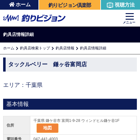
ホーム
視聴方法
釣りビジョン倶楽部
メニュー
釣具店情報詳細
ホーム
釣具店検索トップ
釣具店情報
釣具店情報詳細
タックルベリー 鎌ヶ谷富岡店
エリア：千葉県
基本情報
千葉県 鎌ケ谷市 富岡1-9-28 ウィンドヒル鎌ケ谷1F
住所
地図
電話番号
047-441-4003