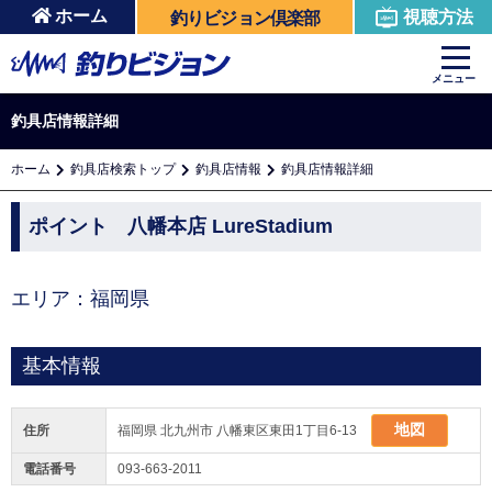
ホーム
視聴方法
釣りビジョン倶楽部
メニュー
釣具店情報詳細
ホーム
釣具店検索トップ
釣具店情報
釣具店情報詳細
ポイント 八幡本店 LureStadium
エリア：福岡県
基本情報
地図
住所
福岡県 北九州市 八幡東区東田1丁目6-13
電話番号
093-663-2011