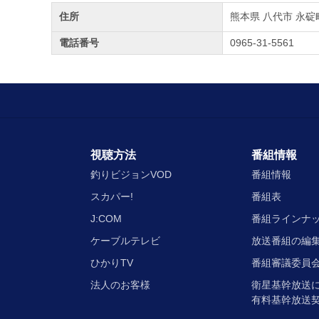
住所
熊本県 八代市 永碇町
電話番号
0965-31-5561
視聴方法
番組情報
釣りビジョンVOD
番組情報
スカパー!
番組表
J:COM
番組ラインナ
ケーブルテレビ
放送番組の編
ひかりTV
番組審議委員会
法人のお客様
衛星基幹放送
有料基幹放送