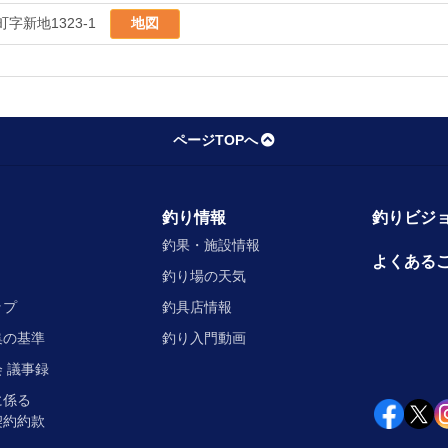
字新地1323-1
地図
ページTOPへ
釣り情報
釣りビジョ
釣果・施設情報
よくある
釣り場の天気
ップ
釣具店情報
集の基準
釣り入門動画
 議事録
に係る
契約約款