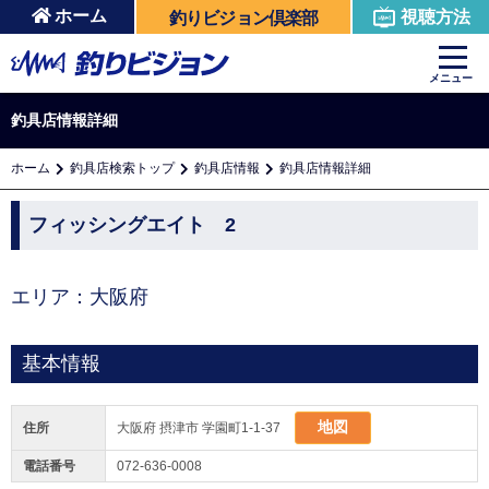
ホーム
視聴方法
釣りビジョン倶楽部
メニュー
釣具店情報詳細
ホーム
釣具店検索トップ
釣具店情報
釣具店情報詳細
フィッシングエイト 2
エリア：大阪府
基本情報
地図
住所
大阪府 摂津市 学園町1-1-37
電話番号
072-636-0008