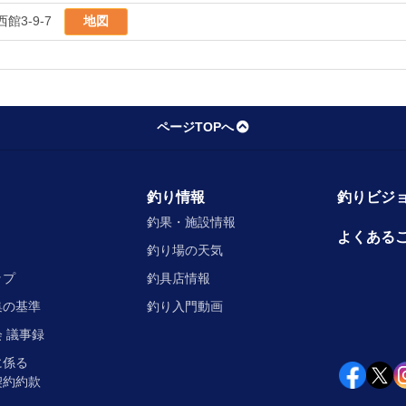
館3-9-7
地図
ページTOPへ
釣り情報
釣りビジョ
釣果・施設情報
よくある
釣り場の天気
ップ
釣具店情報
集の基準
釣り入門動画
 議事録
に係る
契約約款