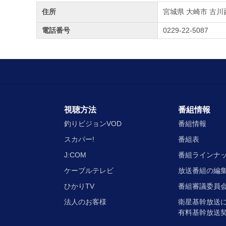
住所
宮城県 大崎市 古川西
電話番号
0229-22-5087
視聴方法
番組情報
釣りビジョンVOD
番組情報
スカパー!
番組表
J:COM
番組ラインナ
ケーブルテレビ
放送番組の編
ひかりTV
番組審議委員会
法人のお客様
衛星基幹放送
有料基幹放送