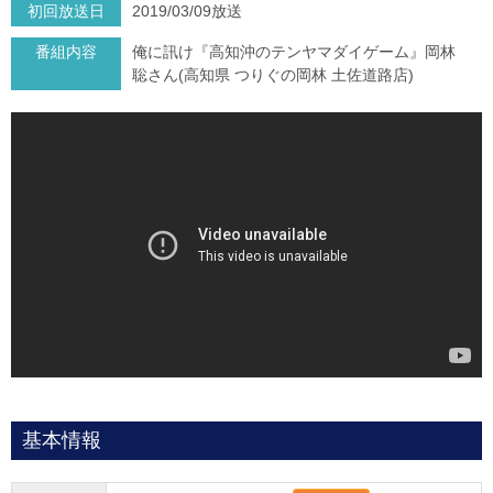
初回放送日
2019/03/09放送
番組内容
俺に訊け『高知沖のテンヤマダイゲーム』岡林
聡さん(高知県 つりぐの岡林 土佐道路店)
基本情報