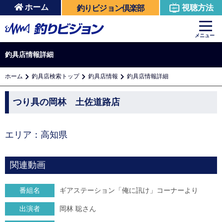
ホーム
視聴方法
釣りビジョン倶楽部
メニュー
釣具店情報詳細
ホーム
釣具店検索トップ
釣具店情報
釣具店情報詳細
つり具の岡林 土佐道路店
エリア：高知県
関連動画
番組名
ギアステーション「俺に訊け」コーナーより
出演者
岡林 聡さん