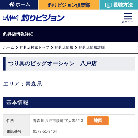
ホーム
視聴方法
釣りビジョン倶楽部
メニュー
釣具店情報詳細
ホーム
釣具店検索トップ
釣具店情報
釣具店情報詳細
つり具のビッグオーシャン 八戸店
エリア：青森県
基本情報
地図
住所
青森県 八戸市湊町 字大沢52-3
電話番号
0178-51-8464