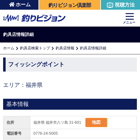
ホーム
視聴方法
釣りビジョン倶楽部
メニュー
釣具店情報詳細
ホーム
釣具店検索トップ
釣具店情報
釣具店情報詳細
フィッシングポイント
エリア：福井県
基本情報
地図
住所
福井県 福井市八ツ島 31-601
電話番号
0776-24-5005