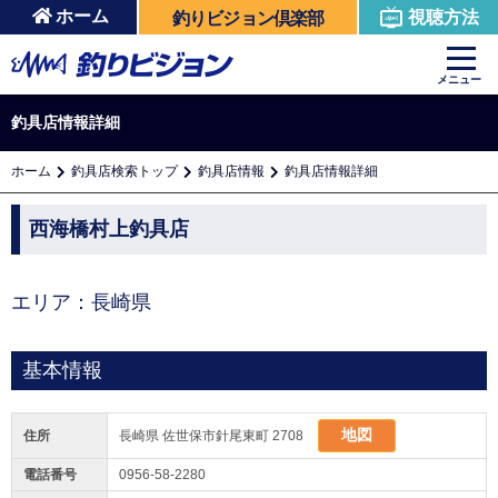
ホーム
視聴方法
釣りビジョン倶楽部
メニュー
釣具店情報詳細
ホーム
釣具店検索トップ
釣具店情報
釣具店情報詳細
西海橋村上釣具店
エリア：長崎県
基本情報
地図
住所
長崎県 佐世保市針尾東町 2708
電話番号
0956-58-2280