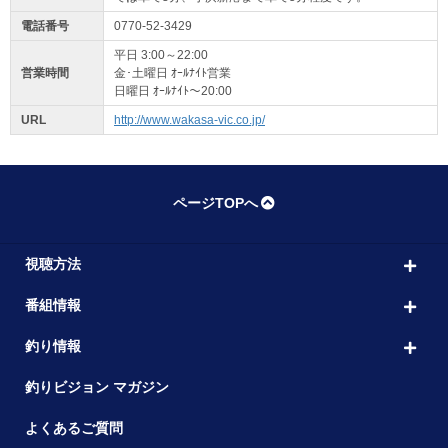
電話番号
0770-52-3429
平日 3:00～22:00
営業時間
金･土曜日 ｵｰﾙﾅｲﾄ営業
日曜日 ｵｰﾙﾅｲﾄ～20:00
URL
http://www.wakasa-vic.co.jp/
ページTOPへ
視聴方法
番組情報
釣り情報
釣りビジョン マガジン
よくあるご質問