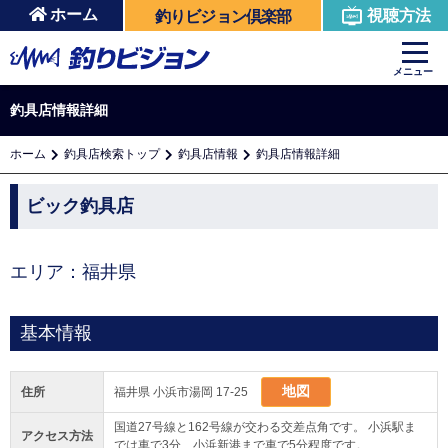
ホーム
視聴方法
釣りビジョン倶楽部
メニュー
釣具店情報詳細
ホーム
釣具店検索トップ
釣具店情報
釣具店情報詳細
ビック釣具店
エリア：福井県
基本情報
地図
住所
福井県 小浜市湯岡 17-25
国道27号線と162号線が交わる交差点角です。 小浜駅ま
アクセス方法
では車で3分、小浜新港まで車で5分程度です。