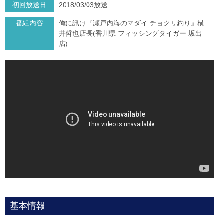
初回放送日
2018/03/03放送
番組内容
俺に訊け『瀬戸内海のマダイ チョクリ釣り』横
井哲也店長(香川県 フィッシングタイガー 坂出
店)
基本情報