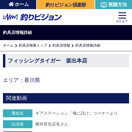
ホーム
視聴方法
釣りビジョン倶楽部
メニュー
釣具店情報詳細
ホーム
釣具店検索トップ
釣具店情報
釣具店情報詳細
フィッシングタイガー 坂出本店
エリア：香川県
関連動画
番組名
ギアステーション「俺に訊け」コーナーより
出演者
横井哲也店長さん