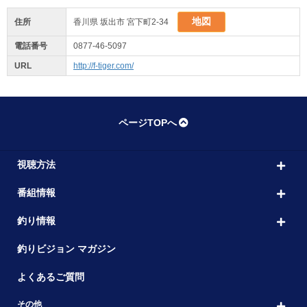
地図
住所
香川県 坂出市 宮下町2-34
電話番号
0877-46-5097
URL
http://f-tiger.com/
ページTOPへ
視聴方法
番組情報
釣り情報
釣りビジョン マガジン
よくあるご質問
その他