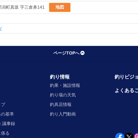
潟町真坂 字三倉鼻141
地図
/
ページTOPへ
釣り情報
釣りビジョ
釣果・施設情報
よくある
釣り場の天気
ップ
釣具店情報
集の基準
釣り入門動画
 議事録
に係る