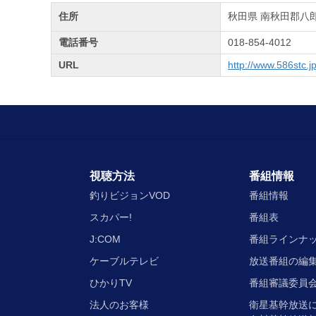
住所
秋田県 南秋田郡八郎
電話番号
018-854-4012
URL
http://www.586stc.jp
視聴方法
番組情報
釣りビジョンVOD
番組情報
スカパー!
番組表
J:COM
番組ラインナ
ケーブルテレビ
放送番組の編
ひかりTV
番組審議委員会
法人のお客様
衛星基幹放送