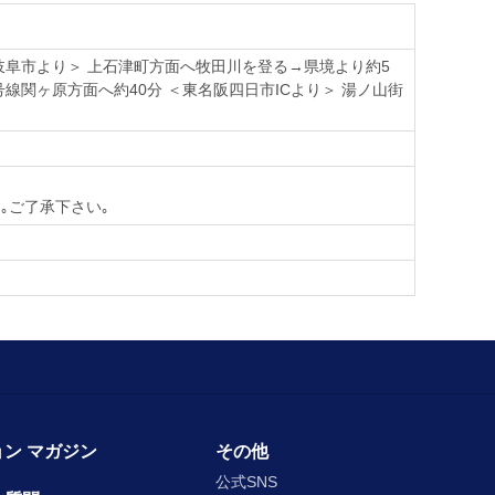
・岐阜市より＞ 上石津町方面へ牧田川を登る→県境より約5
号線関ヶ原方面へ約40分 ＜東名阪四日市ICより＞ 湯ノ山街
｡ご了承下さい｡
ン マガジン
その他
公式SNS