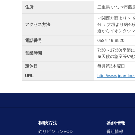
住所
三重県 いなべ市藤原
＜関西方面より＞ 
アクセス方法
分→ 大垣より約40
道からイオンタウン
電話番号
0594-46-8820
7:30～17:30(
営業時間
※天候の急変等やむ
定休日
毎月第3木曜日
URL
http://www.joan-ka
視聴方法
番組情報
釣りビジョンVOD
番組情報