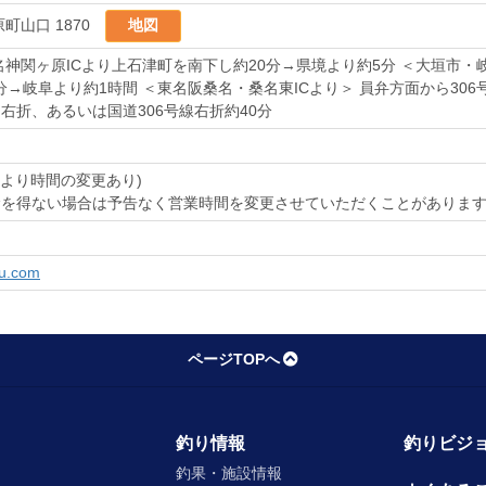
町山口 1870
地図
名神関ヶ原ICより上石津町を南下し約20分→県境より約5分 ＜大垣市
分→岐阜より約1時間 ＜東名阪桑名・桑名東ICより＞ 員弁方面から306
右折、あるいは国道306号線右折約40分
季節により時間の変更あり)
を得ない場合は予告なく営業時間を変更させていただくことがあります
zu.com
ページTOPへ
釣り情報
釣りビジョ
釣果・施設情報