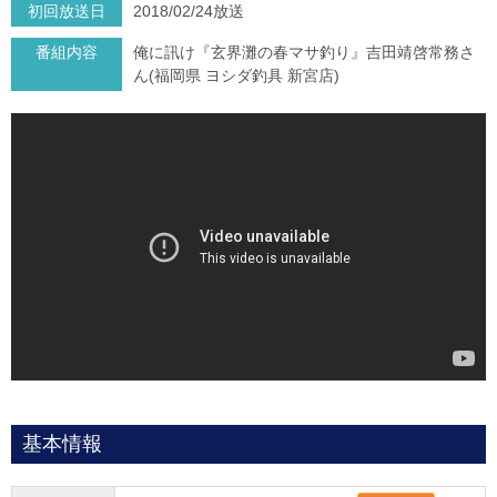
初回放送日
2018/02/24放送
番組内容
俺に訊け『玄界灘の春マサ釣り』吉田靖啓常務さ
ん(福岡県 ヨシダ釣具 新宮店)
基本情報