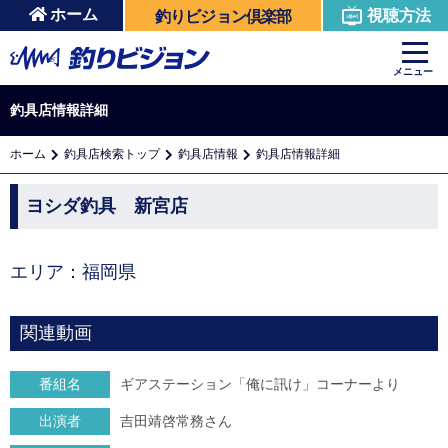
ホーム
視聴方法
釣りビジョン倶楽部
メニュー
釣具店情報詳細
ホーム
釣具店検索トップ
釣具店情報
釣具店情報詳細
ヨシダ釣具 新宮店
エリア：福岡県
関連動画
番組名
ギアステーション「俺に訊け」コーナーより
出演者
吉田靖啓常務さん