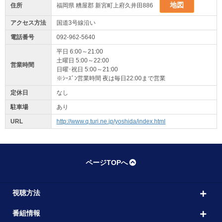
地図
住所
福岡県 糟屋郡 新宮町上府久井田886
アクセス方法
国道3号線沿い
電話番号
092-962-5640
平日 6:00～21:00
土曜日 5:00～22:00
営業時間
日曜･祝日 5:00～21:00
※ｼｰｽﾞﾝ営業時間 夜は毎日22:00まで営業
定休日
なし
駐車場
あり
URL
http://www.q.turi.ne.jp/yoshida/index.html
ページTOPへ
視聴方法
番組情報