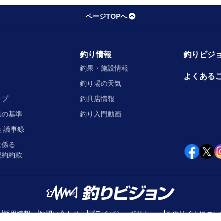
ページTOPへ
釣り情報
釣りビジョ
釣果・施設情報
よくある
釣り場の天気
ップ
釣具店情報
集の基準
釣り入門動画
 議事録
に係る
契約約款
採用情報
お問い合わせ
プライバシーポリシー
このサイトについ