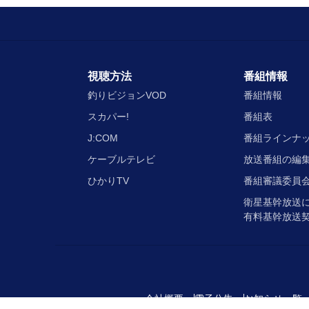
視聴方法
番組情報
釣りビジョンVOD
番組情報
スカパー!
番組表
J:COM
番組ラインナ
ケーブルテレビ
放送番組の編
ひかりTV
番組審議委員会
衛星基幹放送
有料基幹放送
会社概要
電子公告
お知らせ一覧