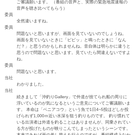
ご審議願います。 （番組の音声と、実際の緊急地震速報の
音声を聴き比べてもらう）
委員
全然違いますね。
委員
問題ないと思いますが、画面を見ていないのでしょうね。
画面を見ていないときに「ピピッ」と鳴ったときに「なん
だ？」と思うのかもしれませんね。音自体は明らかに違うと
思うので問題ないと思います。見ていたら間違えないですよ
ね。
委員
問題ないと思います。
当社
わかりました。
当社
続きまして「沖釣りGallery」で外道が捨てられ船の周りに
浮いているのが気になるというご意見についてご審議願いま
す。 本命は「ベニアコウ」という魚で1日4~5投ほどしか投
げられず1,000ｍ近い水深を狙う釣りものです。 釣り慣れて
いる出演者は外道を釣ることはありませんが、同乗されてい
る方が投げたものが映りこんでしまったというシーンです。
本来であれば画の差し替えを行うのですが、番組構成上なか