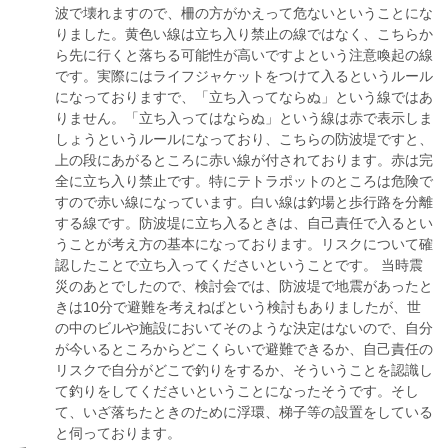
波で壊れますので、柵の方がかえって危ないということにな
りました。黄色い線は立ち入り禁止の線ではなく、こちらか
ら先に行くと落ちる可能性が高いですよという注意喚起の線
です。実際にはライフジャケットをつけて入るというルール
になっておりますで、「立ち入ってならぬ」という線ではあ
りません。「立ち入ってはならぬ」という線は赤で表示しま
しょうというルールになっており、こちらの防波堤ですと、
上の段にあがるところに赤い線が付されております。赤は完
全に立ち入り禁止です。特にテトラポットのところは危険で
すので赤い線になっています。白い線は釣場と歩行路を分離
する線です。防波堤に立ち入るときは、自己責任で入るとい
うことが考え方の基本になっております。リスクについて確
認したことで立ち入ってくださいということです。 当時震
災のあとでしたので、検討会では、防波堤で地震があったと
きは10分で避難を考えねばという検討もありましたが、世
の中のビルや施設においてそのような決定はないので、自分
が今いるところからどこくらいで避難できるか、自己責任の
リスクで自分がどこで釣りをするか、そういうことを認識し
て釣りをしてくださいということになったそうです。そし
て、いざ落ちたときのために浮環、梯子等の設置をしている
と伺っております。