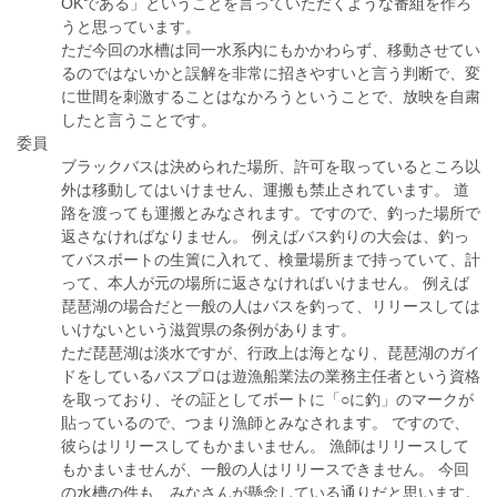
OKである」ということを言っていただくような番組を作ろ
うと思っています。
ただ今回の水槽は同一水系内にもかかわらず、移動させてい
るのではないかと誤解を非常に招きやすいと言う判断で、変
に世間を刺激することはなかろうということで、放映を自粛
したと言うことです。
委員
ブラックバスは決められた場所、許可を取っているところ以
外は移動してはいけません、運搬も禁止されています。 道
路を渡っても運搬とみなされます。ですので、釣った場所で
返さなければなりません。 例えばバス釣りの大会は、釣っ
てバスボートの生簀に入れて、検量場所まで持っていて、計
って、本人が元の場所に返さなければいけません。 例えば
琵琶湖の場合だと一般の人はバスを釣って、リリースしては
いけないという滋賀県の条例があります。
ただ琵琶湖は淡水ですが、行政上は海となり、琵琶湖のガイ
ドをしているバスプロは遊漁船業法の業務主任者という資格
を取っており、その証としてボートに「○に釣」のマークが
貼っているので、つまり漁師とみなされます。 ですので、
彼らはリリースしてもかまいません。 漁師はリリースして
もかまいませんが、一般の人はリリースできません。 今回
の水槽の件も、みなさんが懸念している通りだと思います。