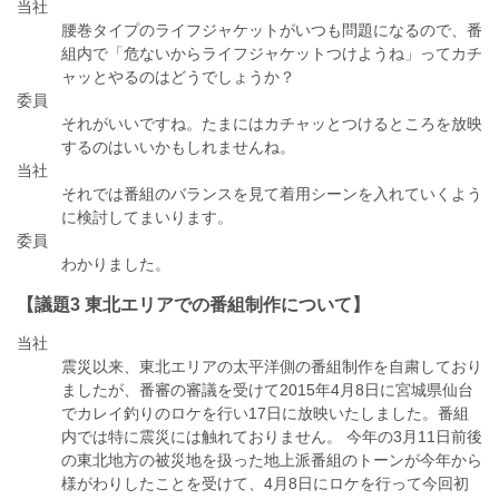
当社
腰巻タイプのライフジャケットがいつも問題になるので、番
組内で「危ないからライフジャケットつけようね」ってカチ
ャッとやるのはどうでしょうか？
委員
それがいいですね。たまにはカチャッとつけるところを放映
するのはいいかもしれませんね。
当社
それでは番組のバランスを見て着用シーンを入れていくよう
に検討してまいります。
委員
わかりました。
【議題3 東北エリアでの番組制作について】
当社
震災以来、東北エリアの太平洋側の番組制作を自粛しており
ましたが、番審の審議を受けて2015年4月8日に宮城県仙台
でカレイ釣りのロケを行い17日に放映いたしました。番組
内では特に震災には触れておりません。 今年の3月11日前後
の東北地方の被災地を扱った地上派番組のトーンが今年から
様がわりしたことを受けて、4月8日にロケを行って今回初