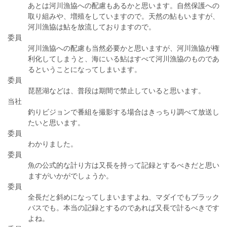
あとは河川漁協への配慮もあるかと思います。自然保護への
取り組みや、増殖をしていますので。天然の鮎もいますが、
河川漁協は鮎を放流しておりますので。
委員
河川漁協への配慮も当然必要かと思いますが、河川漁協が権
利化してしまうと、海にいる鮎はすべて河川漁協のものであ
るということになってしまいます。
委員
琵琶湖などは、普段は期間で禁止していると思います。
当社
釣りビジョンで番組を撮影する場合はきっちり調べて放送し
たいと思います。
委員
わかりました。
委員
魚の公式的な計り方は又長を持って記録とするべきだと思い
ますがいかがでしょうか。
委員
全長だと斜めになってしまいますよね、マダイでもブラック
バスでも。本当の記録とするのであれば又長で計るべきです
よね。