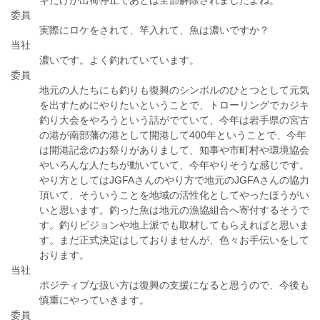
キだけが出荷停止であとは全部解除されましたよね。
委員
実際にロケをされて、竿入れて、魚は濃いですか？
当社
濃いです。よく釣れていています。
委員
地元の人たちにも釣りも復興のシンボルのひとつとして元気
を出すためにやりたいということで、トローリングでカジキ
釣り大会をやろうという話がでていて、今年は岩手県の宮古
の港が南部藩の港として開港して400年ということで、今年
は開港記念のお祭りがありまして、知事や市町村や環境協会
やいろんな人たちが動いていて、今年やりそうな感じです。
やり方としてはJGFAさんのやり方で地元のJGFAさんの協力
頂いて、そういうことを地域の活性化としてやったほうがい
いと思います。釣った魚は地元の漁協組合へ寄付するそうで
す。釣りビジョンや地上派でも取材してもらえればと思いま
す。まだ正式決定はしておりませんが、色々お手伝いをして
おります。
当社
ポジティブな扱い方は復興の支援になると思うので、今後も
慎重にやっていきます。
委員