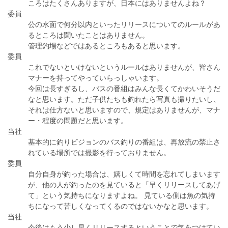
ころはたくさんありますが、日本にはありませんよね？
委員
公の水面で何分以内といったリリースについてのルールがあ
るところは聞いたことはありません。
管理釣場などではあるところもあると思います。
委員
これでないといけないというルールはありませんが、皆さん
マナーを持ってやっていらっしゃいます。
今回は長すぎるし、バスの番組はみんな長くてかわいそうだ
なと思います。ただ子供たちも釣れたら写真も撮りたいし、
それは仕方ないと思いますので、規定はありませんが、マナ
ー・程度の問題だと思います。
当社
基本的に釣りビジョンのバス釣りの番組は、再放流の禁止さ
れている場所では撮影を行っておりません。
委員
自分自身が釣った場合は、嬉しくて時間を忘れてしまいます
が、他の人が釣ったのを見ていると「早くリリースしてあげ
て」という気持ちになりますよね。 見ている側は魚の気持
ちになって苦しくなってくるのではないかなと思います。
当社
今後はもう少し早くリリースするということで気をつけてい