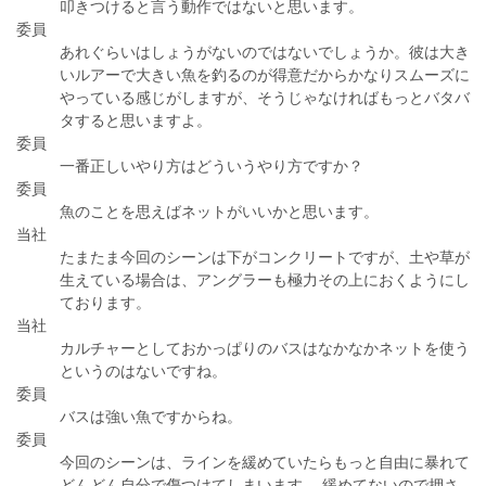
叩きつけると言う動作ではないと思います。
委員
あれぐらいはしょうがないのではないでしょうか。彼は大き
いルアーで大きい魚を釣るのが得意だからかなりスムーズに
やっている感じがしますが、そうじゃなければもっとバタバ
タすると思いますよ。
委員
一番正しいやり方はどういうやり方ですか？
委員
魚のことを思えばネットがいいかと思います。
当社
たまたま今回のシーンは下がコンクリートですが、土や草が
生えている場合は、アングラーも極力その上におくようにし
ております。
当社
カルチャーとしておかっぱりのバスはなかなかネットを使う
というのはないですね。
委員
バスは強い魚ですからね。
委員
今回のシーンは、ラインを緩めていたらもっと自由に暴れて
どんどん自分で傷つけてしまいます。 緩めてないので押さ