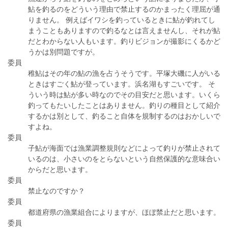
鮎を釣るのをどういう理由で禁止するのかまったく理屈が通
りません。 例えばイワシを釣っているときに鮎が釣れてし
まうこともありますので釣るなとは言えませんし、それが鮎
だとわからない人もいます。釣りビジョンが撮影にくるかど
うかは別問題ですが。
委員
稚鮎はその年の鮎の漁を占うそうです。平塚大磯に人がいる
ときはすごく鮎が登っています。浜名湖もすごいです。 そ
ういう時は鮎が多い時なのでその目安だと思います。いくら
釣ってもたいしたことはありません。釣りの種目として紹介
するかは別として、釣ること自体を規制するのはおかしいで
すよね。
委員
子鮎が海面では漁業調整規則などによって釣りが禁止されて
いるのは、小さいのをとらないという自然保護的な意味合い
からだと思います。
委員
禁止なのですか？
委員
都道府県の漁業組合によりますが、ほぼ禁止だと思います。
委員