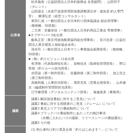
松井義侑（公益財団法人日本釣振興会 名誉顧問）、山田邦子
（タレント）
山田源太（水産庁資源管理部漁業調整課沿岸・遊魚室 釣人専門
官）、横溝弘史（経営コンサルタント）
來田仁成（一般社団法人全日本釣り団体協議会 副会長理事）
（敬称略、50音順）
ご欠席：安藤栄信（一般社団法人日本釣用品工業会 専務理事）
出席者
■オブザーバー:3名出席
飯島正宏（東京湾遊漁船業協同組合理事長）、笹川吉彦（公益社
団法人東京都盲人福祉協会会長）
清水司（一般社団法人日本マリン事業協会振興室長）（敬称略、
50音順）
■（株）釣りビジョン:11名出席
有澤僚（代表取締役社長）、岩崎信夫（取締役管理部長）、野口
哲雄（釣りルール担当部長）
吉田諭（第一制作部長）、佐藤静雄（第二制作部長）、池上浩之
（第三制作部長）
高橋和義（人事担当部長）、濱田充良（営業企画室長）、山本健
次（編成制作管理部担当課長）
江守麻理香（デジタルコンテンツ部長）、塚越真美（事務局）
議案1 解説放送番組に対するご意見について
議案2 番組に対する視聴者のご意見（クレーム）について
議案3 東北エリアでの番組制作について
議案
議案4 ブラックバス番組制作にあたっての検討事項
（水槽に入れたバスの撮影、リリースシーンの番組露出）
議案5 その他
(1) 初心者向け釣り普及企画「釣りはじめます！」について