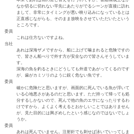
なか切るに切れない竿先にあたりがでるシーンが直後に訪れ
まして、非常にタイミングが悪い映り込みになっているとは
正直感じながらも、そのまま放映をさせていただいたという
ところです。
委員
これは仕方ないですよね。
当社
あれは深海ザメですから、船に上げて噛まれると危険ですの
で、皆さん船べりで外す方が安全なので皆さんそうしていま
す。
深海の魚を釣るときにどうしても外道であがってくるのです
が、歯がカミソリのように鋭く危ない魚です。
委員
確かに危険だと思いますが、画面的に死んでいる魚が浮いて
いる心地悪さがあるのだと思います。ただ持って帰っても処
分するしかないので、死んで他の魚のエサになったりするわ
けですから、よくよく考えるとおかしいことではありません
が、見た目的には興ざめしたという感じなのではないでしょ
うか。
委員
あれは死んでいません。注射針でも刺せば泳いでいってしま