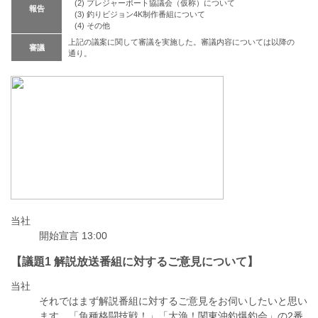
(2) プレジャーボート協議会（仮称）について
報告
(3) 釣りビジョン4K制作番組について
(4) その他
上記の議案に関して審議を実施した。審議内容については以降の
審議
通り。
当社
開始宣言 13:00
【議題1 解説放送番組に対するご意見について】
当社
それではまず解説番組に対するご意見をお伺いしたいと思い
ます。「魚種格闘技戦！」「大漁！関東沖釣爆釣会」の2番