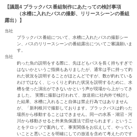
【議題4 ブラックバス番組制作にあたっての検討事項
（水槽に入れたバスの撮影、リリースシーンの番組
露出）】
当社
ブラックバス番組について、水槽に入れたバスの撮影シー
ン、バスのリリースシーンの番組露出についてご審議願いま
す。
当社
釣った魚の説明をする際に、先ほどもバスを長く持ちすぎで
はないかというご指摘もありましたが、通常は手に持って釣
れた状況を説明することがほとんどですが、数が釣れている
わけではなく、じっくりと釣れた状況を説明するために、水
槽を使った演出ができないかという声が現場から上がってき
ました。 実際に撮影は行われて、放送前に社内外で検討し
た結果、水槽に入れること自体は禁止行為ではありません
が、「新利根川で撮影しております。ブラックバスは釣った
場所から移動することはできません。同一の水系・湖沼・河
川から移動させると外来魚保護法で罰せられます」というこ
とをテロップで案内して、事実関係をお伝えして、やってい
いことと悪いことを明確にしての放送を含めて考えたのです