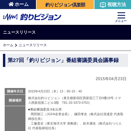
ホーム
視聴方法
釣りビジョン倶楽部
メニュー
ニュースリリース
ホーム
ニュースリリース
第27回「釣りビジョン」番組審議委員会議事録
2015年04月23日
開催年月日
2015年4月23日（木）13：30~15：40
株式会社釣りビジョン（東京都新宿区西新宿三丁目9番19号 イマ
開催場所
ス西新宿第二ビル3階 TEL 03-3373-0753）
■番組審議委員:9名出席
岡田順三（JGFA名誉会長）、鎌田孝史（株式会社浪漫堂 代表取
締役社長）
工藤貴史（東京海洋大学 准教授）、鈴木康友（株式会社つり人
社 代表取締役社長）