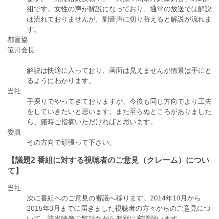
組です。女性の声が解説になっており、通常の放送では解説
は流れておりませんが、副音声に切り替えると解説が流れま
す。
都盲協
笹川会長
解説は快適に入っており、画面は見えませんが情景は手にと
るようにわかります。
当社
手探りでやってきておりますが、今後も同じ方向でより工夫
をしていきたいと思います。また至らぬところがありました
ら、随時ご指摘いただければと思います。
委員
その方向で頑張って下さい。
【議題2 番組に対する視聴者のご意見（クレーム）につい
て】
当社
次に番組へのご意見の審議へ移ります。2014年10月から
2015年3月までに届きました視聴者の方々からのご意見につ
いて、該当映像ご覧頂ながら個別に審議願います。