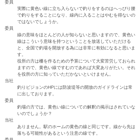
委員
実際に黄色い線に立ち入らないで釣りをするのはへっぴり腰
で釣りをすることになり、線内に入ることはやむを得ないの
ではないでしょうか。
委員
線の意味をほとんどの人が知らないと思いますので、黄色い
線はこういう意味を持つということを放送していただける
と、全国で釣場を開放する為には非常に有効になると思いま
す。
役所の方は柵を作るための予算について大変苦労しておられ
ますので、黄色い線ですむのであれば大変ありがたい。それ
を役所の方に知っていただかないといけません。
当社
釣りビジョンのHPには防波堤等の開放のガイドラインは常
に出しております。
委員
釣場の方では、黄色い線についての解釈の掲示はされていな
いのでしょうか？
当社
ありません。駅のホームの黄色の線と同じです。線から先は
落ちる可能性があるという注意の線です。
委員