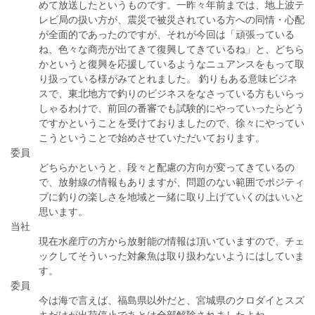
めて放送したというものです。一昨々年前までは、地上波テ
レビ局の扱い方が、震災で被災されている方への同情・心配
が全面的であったのですが、それが今回は「頑張っている
ね、色々な商売が出てきて復興してきているね」と、どちら
かというと復興を応援しているようなニュアンスをもって取
り扱っている様がみてとれました。 釣りもある意味ビジネ
スで、東北地方で釣りのビジネスをなさっている方もいらっ
しゃるわけで、前回の番審でも試験的にやっていったらどう
ですかということを受けておりましたので、徐々にやってい
こうということで始めさせていただいております。
委員
どちらかというと、段々と配慮の方向が変ってきているの
で、放射線の情報もありますが、問題のない範囲でポジティ
ブに釣りの楽しさを地域と一緒に取り上げていくのはいいと
思います。
当社
現在水産庁の方から放射能の情報は頂いていますので、チェ
ックしてそういった対象魚は取り扱わないようにはしていま
す。
委員
今は海で言えば、福島県以外だと、宮城県のクロダイとスズ