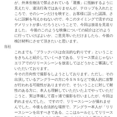
が、外来生物法で禁止されている「運搬」に抵触するように
見えたり、違法行為ではありませんが、テロップを入れたと
ころで、そのシーンだけを映すと、お客様に誤った認識、さ
らに誤解を与えかねないので、今このタイミングで流すのは
デメリットが多いだろうということで、今回は放送を見送り
ました。 今後のこのような映像についての紹介はどのよう
に行っていけばよいか、ご意見等いただけましたら、今後の
検討材料にさせて頂きたいと思います。
当社
これまでも「ブラックバスは合法的な釣りです」ということ
をきちんと紹介していくべきである、リリース禁止じゃない
エリアでのリリースシーンを放送してはどうかとご審議して
いただいております。
今その方向性で撮影をしようとしております。ただし、その
出演しているアングラーの方に今ＳＮＳなどで個人的に攻撃
が行われる可能性がありますので、そういうことに対して耐
性のある方に、本人も理解していただいた上でやっていただ
こうと、実は準備して霞ヶ浦で撮影を行いましたが、今回は
釣れませんでした。 ですので、リリースシーンが撮れませ
んでした。今後も合法的な場所で、アングラー本人が「リリ
ースシーンを出すべきである、ここはルールとしてリリース