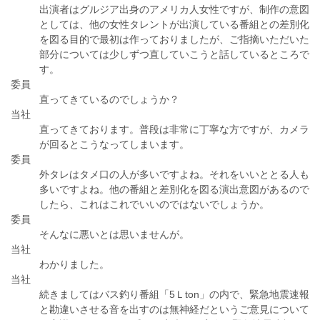
出演者はグルジア出身のアメリカ人女性ですが、制作の意図
としては、他の女性タレントが出演している番組との差別化
を図る目的で最初は作っておりましたが、ご指摘いただいた
部分については少しずつ直していこうと話しているところで
す。
委員
直ってきているのでしょうか？
当社
直ってきております。普段は非常に丁寧な方ですが、カメラ
が回るとこうなってしまいます。
委員
外タレはタメ口の人が多いですよね。それをいいととる人も
多いですよね。他の番組と差別化を図る演出意図があるので
したら、これはこれでいいのではないでしょうか。
委員
そんなに悪いとは思いませんが。
当社
わかりました。
当社
続きましてはバス釣り番組「5Ｌton」の内で、緊急地震速報
と勘違いさせる音を出すのは無神経だというご意見について