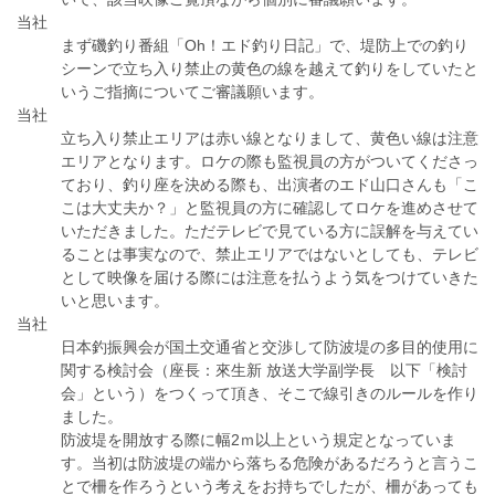
当社
まず磯釣り番組「Oh！エド釣り日記」で、堤防上での釣り
シーンで立ち入り禁止の黄色の線を越えて釣りをしていたと
いうご指摘についてご審議願います。
当社
立ち入り禁止エリアは赤い線となりまして、黄色い線は注意
エリアとなります。ロケの際も監視員の方がついてくださっ
ており、釣り座を決める際も、出演者のエド山口さんも「こ
こは大丈夫か？」と監視員の方に確認してロケを進めさせて
いただきました。ただテレビで見ている方に誤解を与えてい
ることは事実なので、禁止エリアではないとしても、テレビ
として映像を届ける際には注意を払うよう気をつけていきた
いと思います。
当社
日本釣振興会が国土交通省と交渉して防波堤の多目的使用に
関する検討会（座長：來生新 放送大学副学長 以下「検討
会」という）をつくって頂き、そこで線引きのルールを作り
ました。
防波堤を開放する際に幅2ｍ以上という規定となっていま
す。当初は防波堤の端から落ちる危険があるだろうと言うこ
とで柵を作ろうという考えをお持ちでしたが、柵があっても