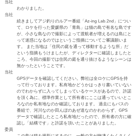
当社
わかりました。
当社
続きましてアジ釣りのルアー番組「Az-ing Lab.2nd」につい
て、ロケを行った愛媛県の「青島」は猫の島で有名な島です
が、小さな島なので撮影によって渡航者が増えるのは島にと
って迷惑になるのではというご指摘についてご審議願いま
す。 また当地は「住民の庭を通って移動するような所」だ
という指摘もうけましたが、ディレクターに確認しましたと
ころ、今回の撮影では住民の庭を通り抜けるようなシーンは
無かったということです。
当社
GPSデータを確認してください。弊社は全ロケにGPSを持
って行っております。私有地かどうかはっきり書いていない
のでわからずに入ってしまっているケースがあるので、許諾
を頂く為に、標準作業として所有者にここは通っていいとこ
ろなのか私有地なのか確認しております。 過去にもバスの
番組で、河川なのか田んぼのあぜ道なのかわからず、GPS
データで確認したところ私有地だったので、所有者の方に確
認し「結構です」と許諾を頂いたことがありました。
委員
この島は猫を撮影にするのに、一般の方が物凄くたくさんく