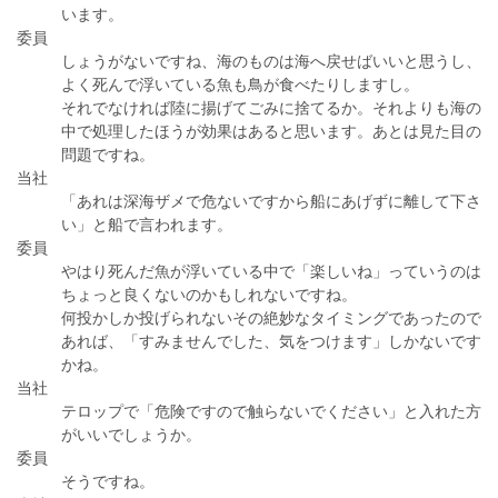
います。
委員
しょうがないですね、海のものは海へ戻せばいいと思うし、
よく死んで浮いている魚も鳥が食べたりしますし。
それでなければ陸に揚げてごみに捨てるか。それよりも海の
中で処理したほうが効果はあると思います。あとは見た目の
問題ですね。
当社
「あれは深海ザメで危ないですから船にあげずに離して下さ
い」と船で言われます。
委員
やはり死んだ魚が浮いている中で「楽しいね」っていうのは
ちょっと良くないのかもしれないですね。
何投かしか投げられないその絶妙なタイミングであったので
あれば、「すみませんでした、気をつけます」しかないです
かね。
当社
テロップで「危険ですので触らないでください」と入れた方
がいいでしょうか。
委員
そうですね。