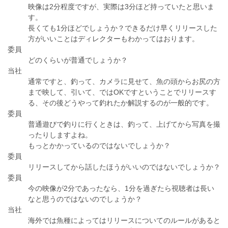
映像は2分程度ですが、実際は3分ほど持っていたと思いま
す。
長くても1分ほどでしょうか？できるだけ早くリリースした
方がいいことはディレクターもわかってはおります。
委員
どのくらいが普通でしょうか？
当社
通常ですと、釣って、カメラに見せて、魚の頭からお尻の方
まで映して、引いて、ではOKですということでリリースす
る、その後どうやって釣れたか解説するのが一般的です。
委員
普通遊びで釣りに行くときは、釣って、上げてから写真を撮
ったりしますよね。
もっとかかっているのではないでしょうか？
委員
リリースしてから話したほうがいいのではないでしょうか？
委員
今の映像が2分であったなら、1分を過ぎたら視聴者は長い
なと思うのではないのでしょうか？
当社
海外では魚種によってはリリースについてのルールがあると