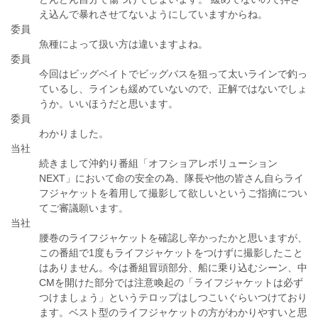
え込んで暴れさせてないようにしていますからね。
委員
魚種によって扱い方は違いますよね。
委員
今回はビッグベイトでビッグバスを狙って太いラインで釣っ
ているし、ラインも緩めていないので、正解ではないでしょ
うか。いいほうだと思います。
委員
わかりました。
当社
続きまして沖釣り番組「オフショアレボリューション
NEXT」において命の安全の為、隊長や他の皆さん自らライ
フジャケットを着用して撮影して欲しいというご指摘につい
てご審議願います。
当社
腰巻のライフジャケットを確認し辛かったかと思いますが、
この番組で1度もライフジャケットをつけずに撮影したこと
はありません。今は番組冒頭部分、船に乗り込むシーン、中
CMを開けた部分では注意喚起の「ライフジャケットは必ず
つけましょう」というテロップはしつこいぐらいつけており
ます。ベスト型のライフジャケットの方がわかりやすいと思