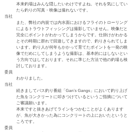
本来釣場はみんな隠したいわけですよね。それを気にしてい
たら釣りの写真・映像は撮れないです。
当社
また、弊社の内規では内水面におけるフライのトローリング
によるトラウトフィッシングは撮影していません。映像だと
完全にポイントがわかってしまうからです。仕掛けがわかる
とその時期に群れで回遊してきますので、釣りきられてしま
います。釣り人が何年もかかって育てたポイントを一発の映
像でだめにしてしまうような撮影は、基本的にはしないとい
う方向ではしております。それに準じた方法で他の釣場も検
討しております。
委員
わかりました。
当社
続きましてバス釣り番組「Gan’s Gangs」において釣り上げ
た魚をコンクリートに叩きつけているというご指摘について
ご審議願います。
本来ですと抜きあげてラインをつかむことがよくあります
が、魚が大きかった為にコンクリートの上においたというと
ころです。
委員