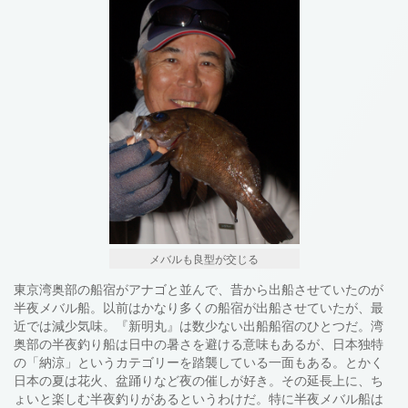
メバルも良型が交じる
東京湾奥部の船宿がアナゴと並んで、昔から出船させていたのが
半夜メバル船。以前はかなり多くの船宿が出船させていたが、最
近では減少気味。『新明丸』は数少ない出船船宿のひとつだ。湾
奥部の半夜釣り船は日中の暑さを避ける意味もあるが、日本独特
の「納涼」というカテゴリーを踏襲している一面もある。とかく
日本の夏は花火、盆踊りなど夜の催しが好き。その延長上に、ち
ょいと楽しむ半夜釣りがあるというわけだ。特に半夜メバル船は