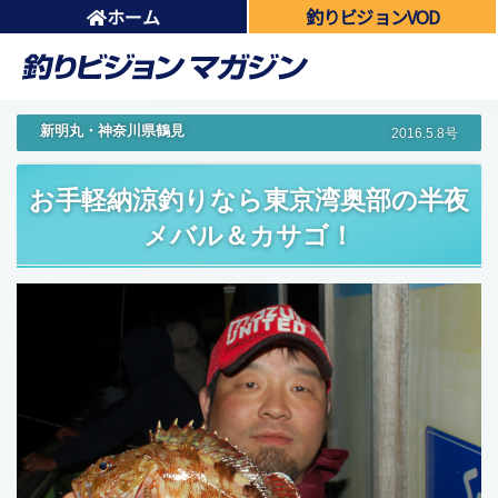
ホーム
釣りビジョンVOD
新明丸・神奈川県鶴見
2016.5.8号
お手軽納涼釣りなら東京湾奥部の半夜
メバル＆カサゴ！