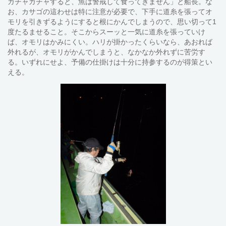
ガチャガチャすると、魚は警戒して食ってきません」と船長。な
お、カサゴの這わせは特に注意が必要で、下手に道糸を張ってオ
モリを引きずるようにすると根にかんでしまうので、思い切って1
度たるませること。そこからスーッと一気に道糸を張っていけ
ば、オモリはかみにくい。ハリが掛かったくらいなら、あおれば
外れるが、オモリがかんでしまうと、なかなか外れずに苦労す
る。いずれにせよ、予備の仕掛けは十分に持参するのが得策とい
える。