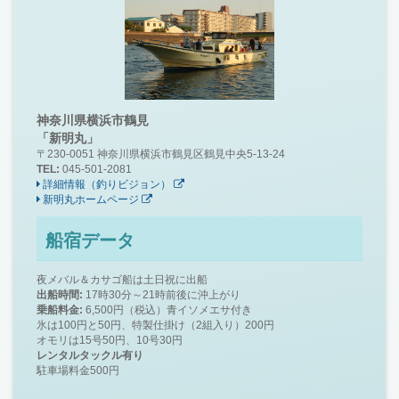
神奈川県横浜市鶴見
「新明丸」
〒230-0051 神奈川県横浜市鶴見区鶴見中央5-13-24
TEL:
045-501-2081
詳細情報（釣りビジョン）
新明丸ホームページ
船宿データ
夜メバル＆カサゴ船は土日祝に出船
出船時間:
17時30分～21時前後に沖上がり
乗船料金:
6,500円（税込）青イソメエサ付き
氷は100円と50円、特製仕掛け（2組入り）200円
オモリは15号50円、10号30円
レンタルタックル有り
駐車場料金500円