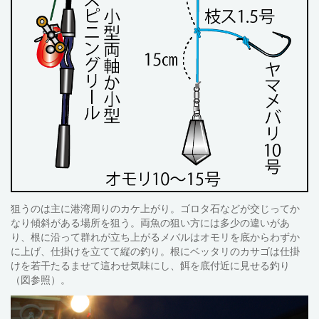
狙うのは主に港湾周りのカケ上がり。ゴロタ石などが交じってか
なり傾斜がある場所を狙う。両魚の狙い方には多少の違いがあ
り、根に沿って群れが立ち上がるメバルはオモリを底からわずか
に上げ、仕掛けを立てて縦の釣り。根にベッタリのカサゴは仕掛
けを若干たるませて這わせ気味にし、餌を底付近に見せる釣り
（図参照）。