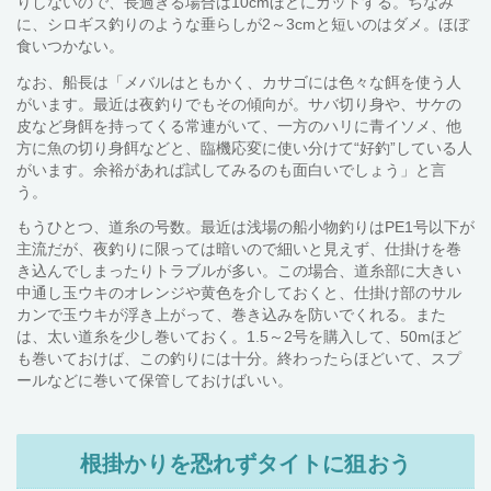
りしないので、長過ぎる場合は10cmほどにカットする。ちなみ
に、シロギス釣りのような垂らしが2～3cmと短いのはダメ。ほぼ
食いつかない。
なお、船長は「メバルはともかく、カサゴには色々な餌を使う人
がいます。最近は夜釣りでもその傾向が。サバ切り身や、サケの
皮など身餌を持ってくる常連がいて、一方のハリに青イソメ、他
方に魚の切り身餌などと、臨機応変に使い分けて“好釣”している人
がいます。余裕があれば試してみるのも面白いでしょう」と言
う。
もうひとつ、道糸の号数。最近は浅場の船小物釣りはPE1号以下が
主流だが、夜釣りに限っては暗いので細いと見えず、仕掛けを巻
き込んでしまったりトラブルが多い。この場合、道糸部に大きい
中通し玉ウキのオレンジや黄色を介しておくと、仕掛け部のサル
カンで玉ウキが浮き上がって、巻き込みを防いでくれる。また
は、太い道糸を少し巻いておく。1.5～2号を購入して、50mほど
も巻いておけば、この釣りには十分。終わったらほどいて、スプ
ールなどに巻いて保管しておけばいい。
根掛かりを恐れずタイトに狙おう