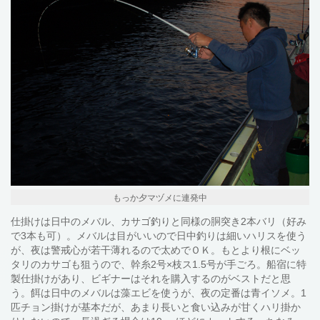
もっか夕マヅメに連発中
仕掛けは日中のメバル、カサゴ釣りと同様の胴突き2本バリ（好み
で3本も可）。メバルは目がいいので日中釣りは細いハリスを使う
が、夜は警戒心が若干薄れるので太めでＯＫ。もとより根にベッ
タリのカサゴも狙うので、幹糸2号×枝ス1.5号が手ごろ。船宿に特
製仕掛けがあり、ビギナーはそれを購入するのがベストだと思
う。餌は日中のメバルは藻エビを使うが、夜の定番は青イソメ。1
匹チョン掛けが基本だが、あまり長いと食い込みが甘くハリ掛か