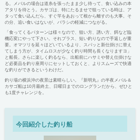
る。メバルの場合は道糸を張ったまま少し待って、食い込みの本
アタリを待とう。カサゴは、特にたるませで狙っている時は、ア
タって食い込んだら、すぐ竿をあおって根から離すのも大事。そ
の分、追い食いはないが、バラシの軽減につながる。
「食ってくるパターンは様々なので、狙い方、誘い方、餌など臨
機応変にやって下さい。それプラス、短い釣りなので手返しが重
要。オマツリを延々ほどいているより、スパッと新仕掛けに替え
てしまう方が、タイムロスが少なく釣り時間も長くなりますヨ」
と船長。さらに楽しく釣るなら、出船前にハサミや替え仕掛けな
ど必要品を釣り座周りにセットしておくと、よりスムーズで快適
な釣りができるというわけだ。
釣り場の横浜沖の夜景は素晴らしい。『新明丸』の半夜メバル＆
カサゴ船は10月最終土、日曜日までのロングランだから、ぜひと
も1度チャレンジを。
今回紹介した釣り船