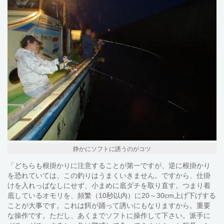
静かにソフトに誘うのがコツ
「どちらも根掛かりに注意することが第一ですが、逆に根掛かり
を恐れていては、この釣りはうまくいきません。ですから、仕掛
けを入れっぱなしにせず、小まめに底ダチを取り直す。つまり着
底しているオモリを、頻繁（10秒以内）に20～30cm上げ下げする
ことが大事です。これは餌が踊って誘いにもなりますから。重要
な操作です。ただし、あくまでソフトに操作して下さい。派手に