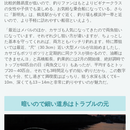
比較的難易度が低いので、釣りファンはもとよりビギナークラス
の女性や子供でも楽しめる、お気軽な乗合船になっている。さら
に『新明丸』は、鶴見駅からすぐ近く、釣り場も横浜沖一帯と近
いので、より手軽に訪れやすい船宿といえよう。
「最近はメバルのほか、カサゴも人気になってきたので両魚狙い
になっています。それぞれ少し狙い方が違いますが、ちょっとし
た基本を守ってくれれば、両方ともバッチリ釣れます。特に際狙
いでは最近、“尺”（30.3cm）近い大型メバルが出始めましたし、
カサゴもポツリポツリと定期的に同クラスが掛かるので、油断は
できませんヨ」と高橋船長。釣果的には2月の開始後、絶好調時で
トップが60匹台の日（両魚交じり）もあったが、平均するとトッ
プ20～40匹台。それでも3時間足らずの短い釣りだから、この数字
でも十分、忙し過ぎて満喫度はばっちり。狙う水深も浅くて6～
10m、深くても13～14mと非常に釣りやすいのが魅力だ。
暗いので細い道糸はトラブルの元