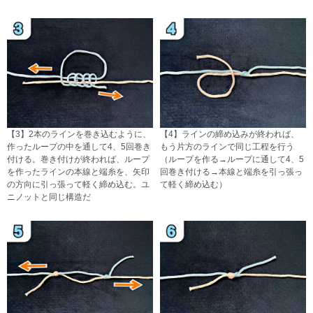
【3】2本のラインを巻き込むように、
【4】ラインの締め込みが終われば、
作ったループの中を通して4、5回巻き
もう片方のラインで同じ工程を行う
付ける。巻き付けが終われば、ループ
（ループを作る→ループに通して4、5
を作ったラインの本線と端糸を、矢印
回巻き付ける→本線と端糸を引っ張っ
の方向に引っ張って軽く締め込む。ユ
て軽く締め込む）
ニノットと同じ構造だ