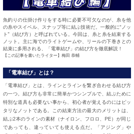
魚釣りの仕掛け作りをする時に必要不可欠なのが、糸を他
の糸やスイベル、スナップ等に結ぶ技術だ。一般的に“ノッ
ト”（結び方）と呼ばれている。今回は、糸と糸を結束する
ノット。主に海でのライトゲームや、リールの下巻きとの
結束に多用される、「電車結び」の結び方を徹底解説！
【この記事を書いたライター】
梅田 恭輔
「電車結び」とは？
「電車結び」とは、ラインとラインを繋ぎ合わせる結び方
の一つ。結び方も非常に簡単かつシンプルで、結ぶために
特別な道具も必要ない事から、初心者が覚えるのにはピッ
タリなノットである。この結束方法の最大のメリットは、
結ぶ2本のラインの素材（ナイロン、フロロ、PE）が同じ
であっても、違っていても使える点だ。「アジング」や