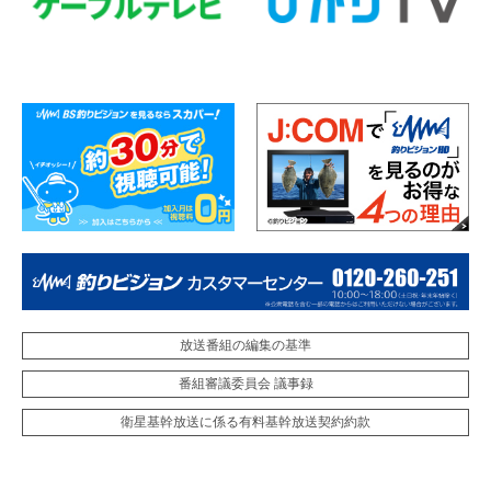
放送番組の編集の基準
番組審議委員会 議事録
衛星基幹放送に係る有料基幹放送契約約款