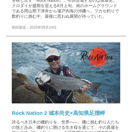
を映し出す『Rock Nation』。今回登場するのは南康史。
クロダイが盛期を迎える8月上旬。南のホームグラウンド
である岡山県下津井から瀬戸内海の沖磯へ。フカセ釣りで
数釣りに挑む中、最後に思わぬ展開が待っていた。
初回放送：2025年09月14日
Rock Nation 2 城本尚史×高知県足摺岬
誇るべき日本の磯釣りを、世界へ―。磯に挑む釣り人たち
の技と歩み、磯釣りに懸ける生き様を通じて、その真価を