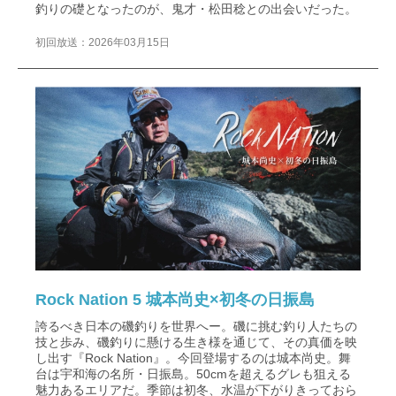
釣りの礎となったのが、鬼才・松田稔との出会いだった。
初回放送：2026年03月15日
Rock Nation 5 城本尚史×初冬の日振島
誇るべき日本の磯釣りを世界へー。磯に挑む釣り人たちの
技と歩み、磯釣りに懸ける生き様を通じて、その真価を映
し出す『Rock Nation』。今回登場するのは城本尚史。舞
台は宇和海の名所・日振島。50cmを超えるグレも狙える
魅力あるエリアだ。季節は初冬、水温が下がりきっておら