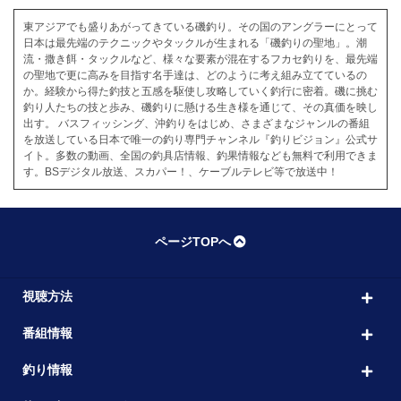
東アジアでも盛りあがってきている磯釣り。その国のアングラーにとって
日本は最先端のテクニックやタックルが生まれる「磯釣りの聖地」。潮
流・撒き餌・タックルなど、様々な要素が混在するフカセ釣りを、最先端
の聖地で更に高みを目指す名手達は、どのように考え組み立てているの
か。経験から得た釣技と五感を駆使し攻略していく釣行に密着。磯に挑む
釣り人たちの技と歩み、磯釣りに懸ける生き様を通じて、その真価を映し
出す。 バスフィッシング、沖釣りをはじめ、さまざまなジャンルの番組
を放送している日本で唯一の釣り専門チャンネル『釣りビジョン』公式サ
イト。多数の動画、全国の釣具店情報、釣果情報なども無料で利用できま
す。BSデジタル放送、スカパー！、ケーブルテレビ等で放送中！
ページTOPへ
視聴方法
番組情報
釣り情報