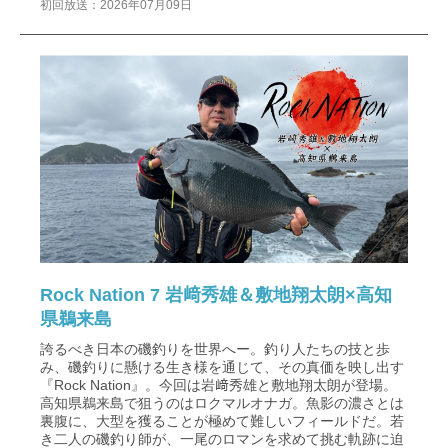
初回放送：2026年07月09日
Rock Nation 7 岩﨑秀雄＆敷地翔太朗×高知
県鵜来島
誇るべき日本の磯釣りを世界へー。釣り人たちの技と歩
み、磯釣りに懸ける生き様を通じて、その真価を映し出す
『Rock Nation』。今回は岩﨑秀雄と敷地翔太朗が登場。
高知県鵜来島で狙うのはロクマルオナガ。魚影の濃さとは
裏腹に、大型を獲ることが極めて難しいフィールドだ。若
き二人の磯釣り師が、一尾のロマンを求めて挑む軌跡に迫