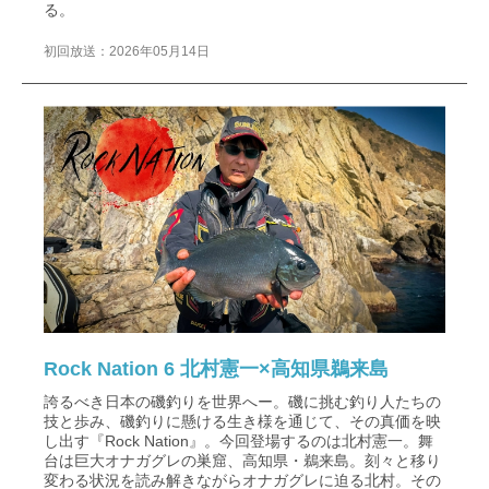
る。
初回放送：2026年05月14日
Rock Nation 6 北村憲一×高知県鵜来島
誇るべき日本の磯釣りを世界へー。磯に挑む釣り人たちの
技と歩み、磯釣りに懸ける生き様を通じて、その真価を映
し出す『Rock Nation』。今回登場するのは北村憲一。舞
台は巨大オナガグレの巣窟、高知県・鵜来島。刻々と移り
変わる状況を読み解きながらオナガグレに迫る北村。その