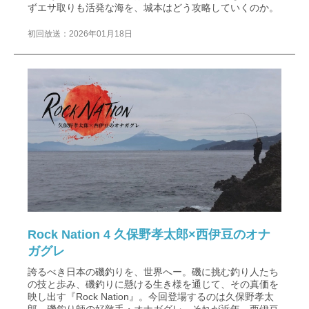
ずエサ取りも活発な海を、城本はどう攻略していくのか。
初回放送：2026年01月18日
Rock Nation 4 久保野孝太郎×西伊豆のオナ
ガグレ
誇るべき日本の磯釣りを、世界へー。磯に挑む釣り人たち
の技と歩み、磯釣りに懸ける生き様を通じて、その真価を
映し出す『Rock Nation』。今回登場するのは久保野孝太
郎。磯釣り師の好敵手・オナガグレ。それが近年、西伊豆