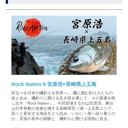
Rock Nation 8 宮原浩×長崎県上五島
誇るべき日本の磯釣りを世界へ‐。磯に挑む釣り人たちの
技と歩み、磯釣りに懸ける生き様を通じて、その真価を映
し出す『Rock Nation』。今回登場するのは宮原浩。舞台
は日本有数の名礁を擁する長崎県宮ノ浦～上五島エリア。
刻々と変化する海況をどう読み、いかに一尾へ辿り着くの
か。宮原の長年の経験と、磯釣りに懸ける情熱に迫る。