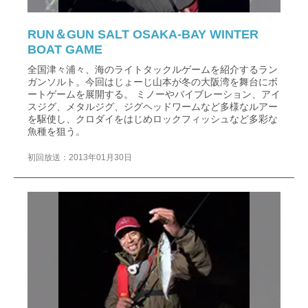
RUN＆GUN SALT OSAKA-BAY WINTER
BOAT GAME
全国津々浦々、海のライトタックルゲームを紹介するラン
ガンソルト。今回はじょーじ山本が冬の大阪湾を舞台にボ
ートゲームを展開する。 ミノーやバイブレーション、アイ
スジグ、メタルジグ、ジグヘッドワームなど多様なルアー
を駆使し、クロダイをはじめロックフィッシュなど多彩な
魚種を狙う。
初回放送：2013年01月30日