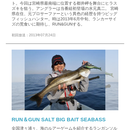
ト。今回は宮崎県最南端に位置する都井岬を舞台にヒラス
ズキを狙う。アングラーは当番組初登場の水元真二。 宮崎
県在住、元プロサーファーという異色の経歴を持つビッグ
フィッシュハンター。時は2013年6月中旬、ランカーサイ
ズの荒食いに期待し、RUN&GUNする。
初回放送：2013年07月24日
RUN＆GUN SALT BIG BAIT SEABASS
全国津々浦々、海のルアーゲームを紹介するランガンソル