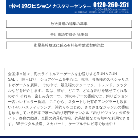
放送番組の編集の基準
番組審議委員会 議事録
衛星基幹放送に係る有料基幹放送契約約款
全国津々浦々、海のライトルアーゲームをお送りするRUN＆GUN
SALT。 陸っぱり、ショアゲームを中心に、各地、各魚種のスペシャリス
トがゲームを展開。 その中で、最先端のテクニック、トレンド、タック
ルなどを紹介します。 次は、誰が、どこで、どんな釣りを魅せてくれる
のか？ それも、楽しみ方の一つ。 海のルアーの番組では、釣りビジョン
一古いレギュラー番組。 ここから、スタートした有名アングラーも数多
い！4/8 バスフィッシング、沖釣りをはじめ、さまざまなジャンルの番組
を放送している日本で唯一の釣り専門チャンネル『釣りビジョン』公式サ
イト。多数の動画、全国の釣具店情報、釣果情報なども無料で利用できま
す。BSデジタル放送、スカパー！、ケーブルテレビ等で放送中！