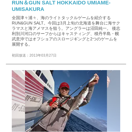
RUN＆GUN SALT HOKKAIDO UMIAME-
UMISAKURA
全国津々浦々、海のライトタックルゲームを紹介する
RUN&GUN SALT。今回は3月上旬の北海道を舞台に海サク
ラマスと海アメマスを狙う。アングラーは沼田純一。 後志
利別川河口のサーフからはキャスティング、積丹半島・幌
武意沖ではオフショアのスロージギングと2つのゲームを
展開する。
初回放送：2013年03月27日