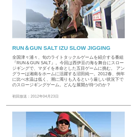
RUN＆GUN SALT IZU SLOW JIGGING
全国津々浦々、旬のライトタックルゲームを紹介する番組
『RUN＆GUN SALT』。今回は西伊豆の海を舞台にスロー
ジギングで、マダイを本命とした五目ゲームに挑む。 アン
グラーは湘南をホームに活躍する沼田純一。2012春、例年
に比べ水温は低く、潮に濁りも入るという厳しい状況下で
のスロージギングゲーム。どんな展開が待つのか？
初回放送：2012年04月23日