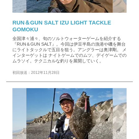
RUN＆GUN SALT IZU LIGHT TACKLE
GOMOKU
全国津々浦々、旬のソルトウォーターゲームを紹介する
『RUN＆GUN SALT』。今回は伊豆半島の漁港や磯を舞台
にライトタックルで五目を狙う。アングラーは奥津剛。 メ
インターゲットは ナイトゲームでのムツ、デイゲームでの
ムラソイ。テクニカルな釣りを展開していく。
初回放送：2012年11月28日