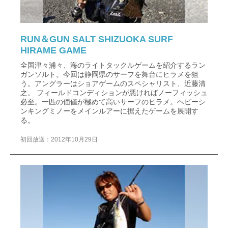
RUN＆GUN SALT SHIZUOKA SURF
HIRAME GAME
全国津々浦々、海のライトタックルゲームを紹介するラン
ガンソルト。今回は静岡県のサーフを舞台にヒラメを狙
う。アングラーはショアゲームのスペシャリスト、近藤清
之。 フィールドコンディションが悪ければノーフィッシュ
必至。一匹の価値が極めて高いサーフのヒラメ。ヘビーシ
ンキングミノーをメインルアーに据えたゲームを展開す
る。
初回放送：2012年10月29日