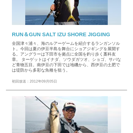
RUN＆GUN SALT IZU SHORE JIGGING
全国津々浦々、海のルアーゲームを紹介するランガンソル
ト。今回は夏の伊豆半島を舞台にショアジギングを展開す
る。アングラーは下田市を拠点に全国を釣り歩く藁科友
章。 ターゲットはイナダ、ソウダガツオ、ショゴ、サバな
ど青物五目。南伊豆の下田では地磯から、西伊豆の土肥で
は堤防から多彩な魚種を狙う。
初回放送：2012年09月05日