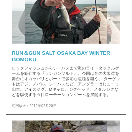
RUN＆GUN SALT OSAKA BAY WINTER
GOMOKU
ロックフィッシュからシーバスまで海のライトタックルゲ
ームを紹介する『ランガンソルト』。今回は冬の大阪湾を
舞台にオカッパリとボートで多彩な魚種を狙う。 ターゲッ
トはアジ、メバル、シーバスなど。アングラーはじょーじ
山本。アイスジグ、Mキャロ、ジグヘッド、メタルジグな
どを駆使する五目ローテーションゲームを展開する。
初回放送：2012年02月20日