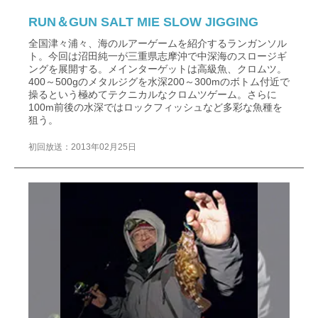
RUN＆GUN SALT MIE SLOW JIGGING
全国津々浦々、海のルアーゲームを紹介するランガンソル
ト。今回は沼田純一が三重県志摩沖で中深海のスロージギ
ングを展開する。メインターゲットは高級魚、クロムツ。
400～500gのメタルジグを水深200～300mのボトム付近で
操るという極めてテクニカルなクロムツゲーム。さらに
100m前後の水深ではロックフィッシュなど多彩な魚種を
狙う。
初回放送：2013年02月25日