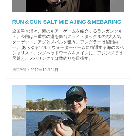
RUN＆GUN SALT MIE AJING＆MEBARING
全国津々浦々、海のルアーゲームを紹介するランガンソル
ト。今回は三重県の港を舞台にライトタックルの2大人気
ターゲット、アジとメバルを狙う。アングラーは沼田純
一。 あらゆるソルトウォーターゲームに精通する海のスペ
シャリスト。ジグヘッドワームをメインに、アジングでは
尺越え、メバリングでは数釣りを目指す。
初回放送：2012年12月24日