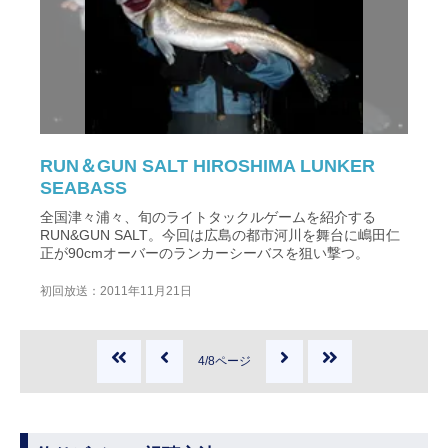
RUN＆GUN SALT HIROSHIMA LUNKER
SEABASS
全国津々浦々、旬のライトタックルゲームを紹介する
RUN&GUN SALT。今回は広島の都市河川を舞台に嶋田仁
正が90cmオーバーのランカーシーバスを狙い撃つ。
初回放送：2011年11月21日
4/8ページ