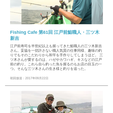
Fishing Cafe 第61回 江戸前鮨職人・三ツ木
新吉
江戸前寿司を半世紀以上も握ってきた鮨職人の三ツ木新吉
さん。妥協を一切許さない職人気質の仕事同様、趣味の釣
りでもそのこだわりから和竿を手作りしてしまうほど。 三
ツ木さんが愛するのは、ハゼやカワハギ、キスなどの江戸
前の釣り。これら自ら釣った魚を握るのもお店の目玉の一
つ。そんな三ツ木さんの生き様と釣りを追った。
初回放送：2017年09月22日