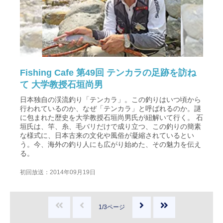
Fishing Cafe 第49回 テンカラの足跡を訪ね
て 大学教授石垣尚男
日本独自の渓流釣り「テンカラ」。この釣りはいつ頃から
行われているのか、なぜ「テンカラ」と呼ばれるのか。謎
に包まれた歴史を大学教授石垣尚男氏が紐解いて行く。 石
垣氏は、竿、糸、毛バリだけで成り立つ、この釣りの簡素
な様式に、日本古来の文化や風俗が凝縮されているとい
う。今、海外の釣り人にも広がり始めた、その魅力を伝え
る。
初回放送：2014年09月19日
1/3ページ