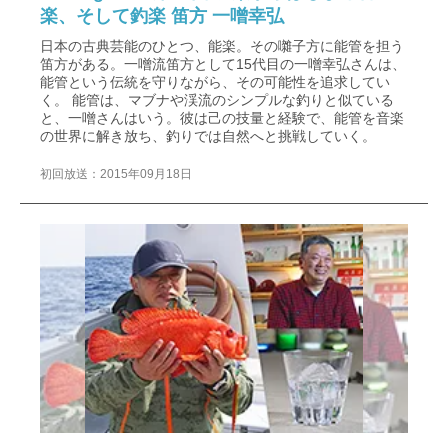
楽、そして釣楽 笛方 一噌幸弘
日本の古典芸能のひとつ、能楽。その囃子方に能管を担う
笛方がある。一噌流笛方として15代目の一噌幸弘さんは、
能管という伝統を守りながら、その可能性を追求してい
く。 能管は、マブナや渓流のシンプルな釣りと似ている
と、一噌さんはいう。彼は己の技量と経験で、能管を音楽
の世界に解き放ち、釣りでは自然へと挑戦していく。
初回放送：2015年09月18日