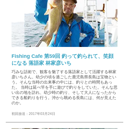
Fishing Cafe 第59回 釣って釣られて、笑顔
になる 落語家 林家彦いち
巧みな話術で、観客を魅了する落語家として活躍する林家
彦いちさん。幼少の頃を過ごした鹿児島県長島は宝物とい
う。そんな当時の出来事の中には、釣りとの時間もあっ
た。 当時は延べ竿を手に遊びで釣りをしていた。そんな思
い出の地を訪れ、幼少時の釣り、そして大人になったから
できる船釣りを行う。沖から眺める長島には、何が見えた
のか。
初回放送：2017年03月24日