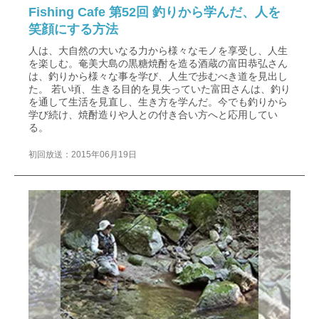
Fishing Cafe 第52回 釣りから学んだ、人を
笑顔にする方法
人は、大自然の大いなる力から様々なモノを享受し、人生
を楽しむ。奄美大島の黒糖焼酎を造る酒蔵の富田恭弘さん
は、釣りから様々な事を学び、人生で歩むべき道を見出し
た。 若い頃、生きる目的を見失っていた富田さんは、釣り
を通して生活を見直し、生き方を学んだ。今でも釣りから
学び続け、焼酎造りや人との付き合い方へと応用してい
る。
初回放送：2015年06月19日