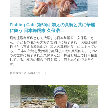
Fishing Cafe 第50回 加太の真鯛と共に華麗
に舞う 日本舞踊家 久保浩二
飛鳥流飛鳥峯広として活躍する日本舞踊家・久保浩二さ
ん。子どもの頃から大好きな釣りに魅了され、現在は漁師
釣りとも言える和歌山の「加太の真鯛釣り」にはまってい
る。 日本の伝統を受け継ぐ舞踊と加太の真鯛釣り。その2
つの世界に魅了された久保さんは、舞台と船上で日々精進
している。双方の舞台で何を感じ、何を思うのであろう
か。
初回放送：2014年12月19日