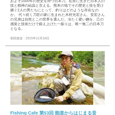
およそ1000年の歴史を持つ日本刀。乱世に生きた日本人の
技と精神の結晶と言える。熊本の地でその歴史と技を受け
継ぐ2人の男たちにとって、釣りはどのような存在なの
か。 代々続く刀匠の家に生まれた木村光宏さん、安宏さん
の兄弟は自然とこの世界を選んだ。冷たく硬い鋼を、己の
感覚と技術だけで鍛え上げた一振りは、唯一無二の日本刀
となる。
初回放送：2015年12月18日
Fishing Cafe 第53回 能楽からはじまる音