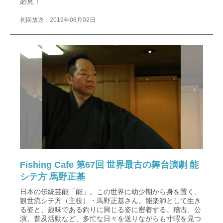
必見！
初回放送：2019年08月02日
Fishing Cafe 第67回 世界最古の舞台演劇 能
シテ方 馬野正基
日本の伝統芸能「能」。この世界に幼少期から身を置く、
観世流シテ方（主役）・馬野正基さん。能楽師として生き
る姿と、趣味である釣りに興じる姿に密着する。稽古、公
演、普及活動など、多忙な日々を送りながらも寸暇を見つ