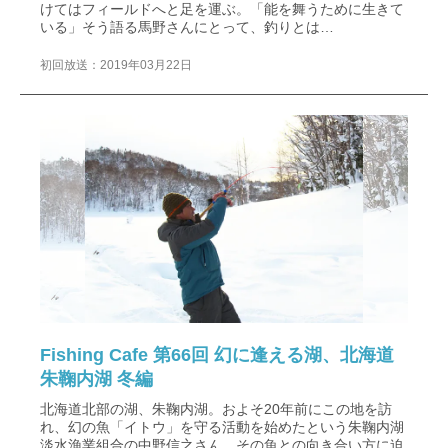
けてはフィールドへと足を運ぶ。「能を舞うために生きて
いる」そう語る馬野さんにとって、釣りとは…
初回放送：2019年03月22日
Fishing Cafe 第66回 幻に逢える湖、北海道
朱鞠内湖 冬編
北海道北部の湖、朱鞠内湖。およそ20年前にこの地を訪
れ、幻の魚「イトウ」を守る活動を始めたという朱鞠内湖
淡水漁業組合の中野信之さん。その魚との向き合い方に迫