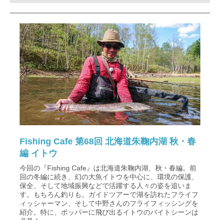
Fishing Cafe 第68回 北海道朱鞠内湖 秋・春
編 イトウ
今回の『Fishing Cafe』は北海道朱鞠内湖、秋・春編。前
回の冬編に続き、幻の大魚イトウを中心に、環境の保護、
保全、そして地域振興などで活躍する人々の姿を追いま
す。もちろん釣りも。ガイドツアーで湖を訪れたフライフ
ィッシャーマン、そして中野さんのフライフィッシングを
紹介。特に、ポッパーに飛び出るイトウのバイトシーンは