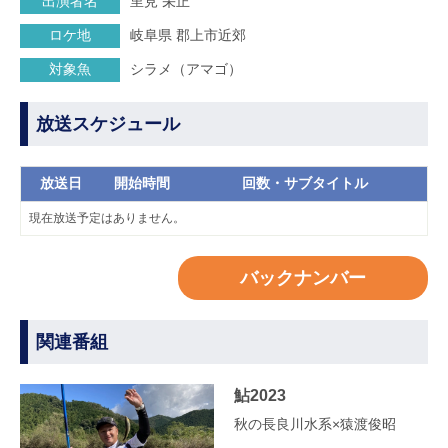
出演者名
里見 栄正
ロケ地
岐阜県 郡上市近郊
対象魚
シラメ（アマゴ）
放送スケジュール
放送日
開始時間
回数・サブタイトル
現在放送予定はありません。
バックナンバー
関連番組
鮎2023
秋の長良川水系×猿渡俊昭