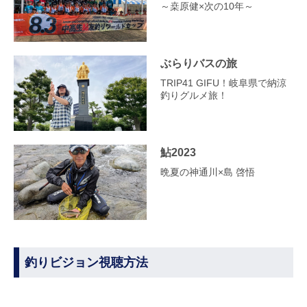
～桒原健×次の10年～
ぶらりバスの旅
TRIP41 GIFU！岐阜県で納涼
釣りグルメ旅！
鮎2023
晩夏の神通川×島 啓悟
釣りビジョン視聴方法