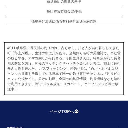
放送番組の編集の基準
番組審議委員会 議事録
衛星基幹放送に係る有料基幹放送契約約款
#011 岐阜県・長良川の釣りの旅。古くから、川と人が共に暮らしてきた
町『郡上八幡』。生活の中に川があり、当然釣りも町の風物詩で、まだ雪
の残る早春、アマゴ釣りから始まる。今回里見さんは、待ち焦がれた長良
川の解禁を訪れ、究極のマッチングザハッチを楽しむと共に、郡上に住む
熱き人物を尋ねた。 バスフィッシング、沖釣りをはじめ、さまざまなジ
ャンルの番組を放送している日本で唯一の釣り専門チャンネル『釣りビジ
ョン』公式サイト。多数の動画、全国の釣具店情報、釣果情報なども無料
で利用できます。BSデジタル放送、スカパー！、ケーブルテレビ等で放
送中！
ページTOPへ