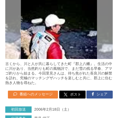
古くから、川と人が共に暮らしてきた町『郡上八幡』。生活の中
に川があり、当然釣りも町の風物詩で、まだ雪の残る早春、アマ
ゴ釣りから始まる。今回里見さんは、待ち焦がれた長良川の解禁
を訪れ、究極のマッチングザハッチを楽しむと共に、郡上に住む
熱き人物を尋ねた。
番組へのメッセージ
シェア
ポスト
初回放送
2006年2月18日（土）