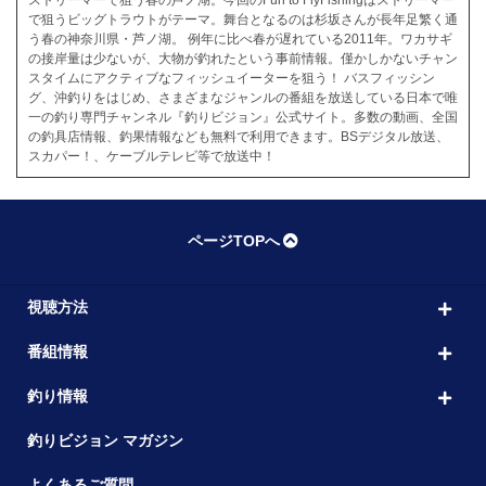
ストリーマーで狙う春の芦ノ湖。今回のFun to FlyFishingはストリーマー
で狙うビッグトラウトがテーマ。舞台となるのは杉坂さんが長年足繁く通
う春の神奈川県・芦ノ湖。 例年に比べ春が遅れている2011年。ワカサギ
の接岸量は少ないが、大物が釣れたという事前情報。僅かしかないチャン
スタイムにアクティブなフィッシュイーターを狙う！ バスフィッシン
グ、沖釣りをはじめ、さまざまなジャンルの番組を放送している日本で唯
一の釣り専門チャンネル『釣りビジョン』公式サイト。多数の動画、全国
の釣具店情報、釣果情報なども無料で利用できます。BSデジタル放送、
スカパー！、ケーブルテレビ等で放送中！
ページTOPへ
視聴方法
番組情報
釣り情報
釣りビジョン マガジン
よくあるご質問