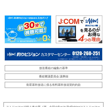
放送番組の編集の基準
番組審議委員会 議事録
衛星基幹放送に係る有料基幹放送契約約款