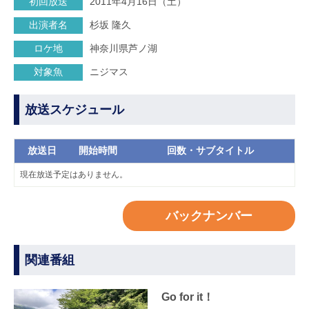
初回放送
2011年4月16日（土）
出演者名
杉坂 隆久
ロケ地
神奈川県芦ノ湖
対象魚
ニジマス
放送スケジュール
放送日
開始時間
回数・サブタイトル
現在放送予定はありません。
バックナンバー
関連番組
Go for it！