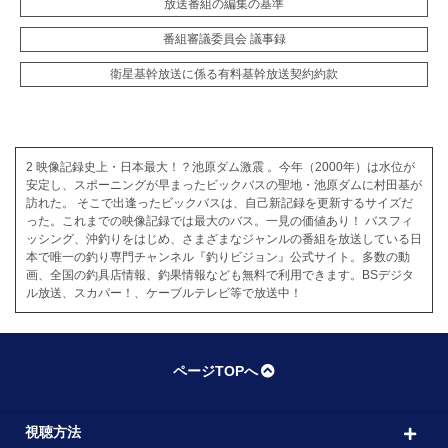
放送番組の編集の基準
番組審議委員会 議事録
衛星基幹放送に係る有料基幹放送契約約款
2 映像記録史上・日本最大！？池原ダム激震 。今年（2000年）は水位が
安定し、スポーニングが早まったビックバスの聖地・池原ダムに村田基が
訪れた。 そこで出逢ったビックバスは、自己新記録を更新するサイズだ
った。これまでの映像記録では最大のバス。一見の価値あり！ バスフィ
ッシング、沖釣りをはじめ、さまざまなジャンルの番組を放送している日
本で唯一の釣り専門チャンネル『釣りビジョン』公式サイト。多数の動
画、全国の釣具店情報、釣果情報なども無料で利用できます。BSデジタ
ル放送、スカパー！、ケーブルテレビ等で放送中！
ページTOPへ
視聴方法