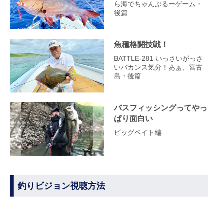
ら海でちゃんぷるーゲーム・
後篇
魚種格闘技戦！
BATTLE-281 いっさいがっさ
いバカンス気分！あぁ、宮古
島・後篇
バスフィッシングってやっ
ぱり面白い
ビッグベイト編
釣りビジョン視聴方法