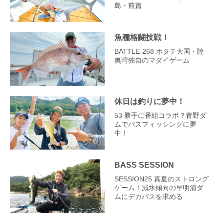
島・前篇
魚種格闘技戦！
BATTLE-268 ホタテ大国・陸
奥湾独自のマダイゲーム
休日は釣りに夢中！
53 勝手に番組コラボ？青野ダ
ムでバスフィッシングに夢
中！
BASS SESSION
SESSION25 真夏のストロング
ゲーム！減水傾向の早明浦ダ
ムにデカバスを求める