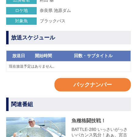
出演者名
村田 基
ロケ地
奈良県 池原ダム
対象魚
ブラックバス
放送スケジュール
放送日
開始時間
回数・サブタイトル
現在放送予定はありません。
バックナンバー
関連番組
魚種格闘技戦！
BATTLE-280 いっさいがっさ
いバカンス気分！あぁ、宮古