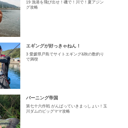
19 漁港を飛び出せ！磯で！川で！夏アジン
グ攻略
エギングが好っきゃねん！
3 愛媛県戸島でサイトエギング&秋の数釣り
で満喫
バーニング帝国
第七十六作戦 がんばっていきまっしょい！玉
川ダムのビッグママ攻略