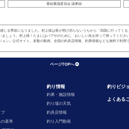
番組審議委員会 議事録
ても冷たく感じる季節になりました。村上様は夜が明け切らないうちから「四国に行って
いましょう。村上様！たまにはバアやのために、おいしい魚を持って帰ってください
ジョン』公式サイト。多数の動画、全国の釣具店情報、釣果情報なども無料で利用で
ページTOPへ
釣り情報
釣りビジョ
釣果・施設情報
よくある
釣り場の天気
ップ
釣具店情報
集の基準
釣り入門動画