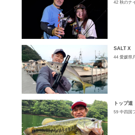
42 秋のナ
SALT X
44 愛媛
トップ道
59 中四