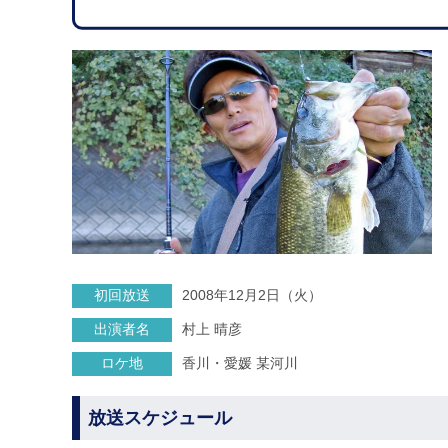
初回放送
2008年12月2日（火）
出演者名
村上 晴彦
ロケ地
香川・愛媛 某河川
放送スケジュール