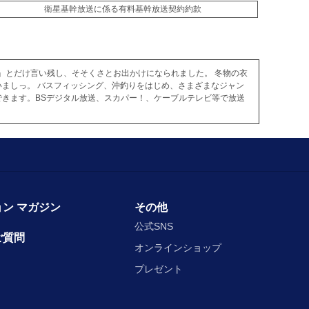
衛星基幹放送に係る有料基幹放送契約約款
くる」とだけ言い残し、そそくさとお出かけになられました。 冬物の衣
ましっ。 バスフィッシング、沖釣りをはじめ、さまざまなジャン
きます。BSデジタル放送、スカパー！、ケーブルテレビ等で放送
ン マガジン
その他
公式SNS
ご質問
オンラインショップ
プレゼント