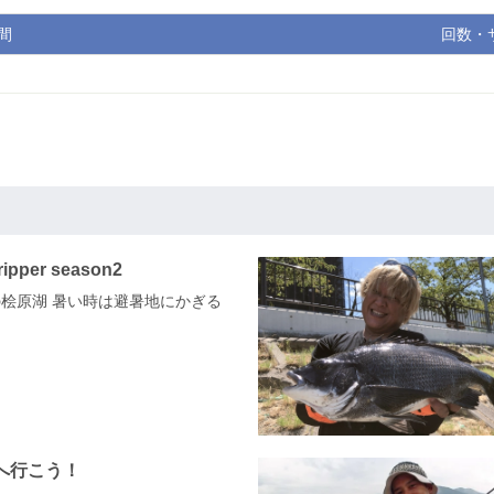
間
回数・
Tripper season2
夏の桧原湖 暑い時は避暑地にかぎる
へ行こう！