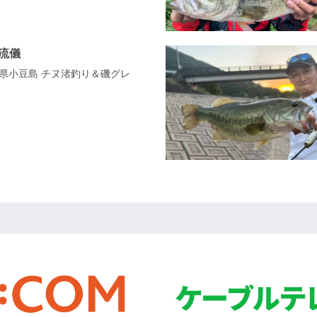
H流儀
 香川県小豆島 チヌ渚釣り＆磯グレ