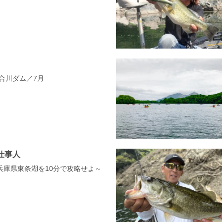
県合川ダム／7月
仕事人
～兵庫県東条湖を10分で攻略せよ～