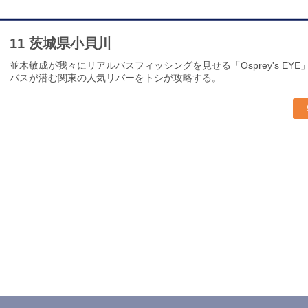
11 茨城県小貝川
並木敏成が我々にリアルバスフィッシングを見せる「Osprey's EY
バスが潜む関東の人気リバーをトシが攻略する。