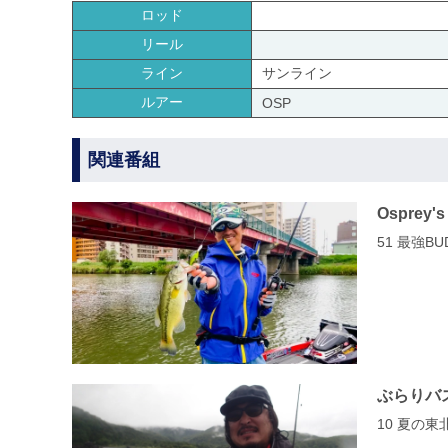
ロッド
リール
ライン
サンライン
ルアー
OSP
関連番組
Osprey's
51 最強B
ぶらりバ
10 夏の東北