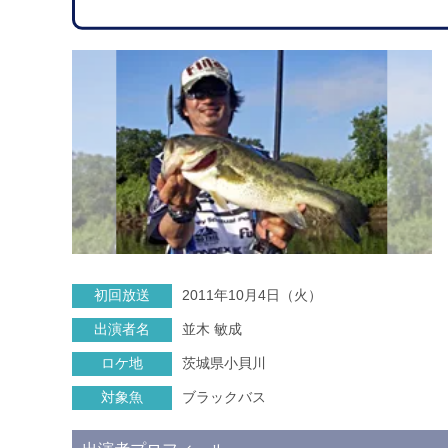
初回放送
2011年10月4日（火）
出演者名
並木 敏成
ロケ地
茨城県小貝川
対象魚
ブラックバス