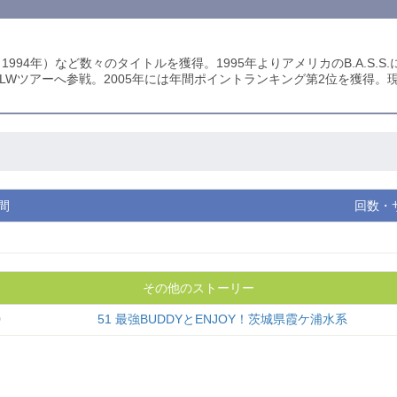
1994年）など数々のタイトルを獲得。1995年よりアメリカのB.A.S
のFLWツアーへ参戦。2005年には年間ポイントランキング第2位を獲
間
回数・
その他のストーリー
0
51 最強BUDDYとENJOY！茨城県霞ケ浦水系