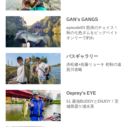
GAN's GANGS
episode83 怒涛のチェイス！
秋の七色ダムをビッグベイト
オンリーで釣れ
バスギャラリー
赤松健×佐藤リョーキ 初秋の遠
賀川攻略
Osprey's EYE
51 最強BUDDYとENJOY！茨
城県霞ケ浦水系