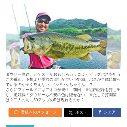
ダウザー俺達。とゲストがおもしろカッコよくビッグバスを狙う
この番組。予想より季節の進行が早い小野湖。バスが全体に散っ
ているのか全く見えない。ヤバいんちゃうん！？
さらにフィールドにはアオコが発生。前回、番組内記録を打ち出
し、絶好調のダウザーも不安の色は隠せない。果たして打開策
は？二人の前に50アップのRは現れるのか？
番組へのメッセージ
シェア
ポスト