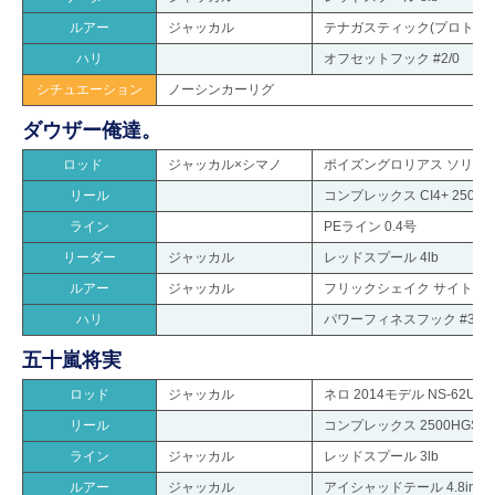
ルアー
ジャッカル
テナガスティック(プロト)
ハリ
オフセットフック #2/0
シチュエーション
ノーシンカーリグ
ダウザー俺達。
ロッド
ジャッカル×シマノ
ポイズングロリアス ソリッド
リール
コンプレックス CI4+ 2500S 
ライン
PEライン 0.4号
リーダー
ジャッカル
レッドスプール 4lb
ルアー
ジャッカル
フリックシェイク サイトマジック
ハリ
パワーフィネスフック #3
五十嵐将実
ロッド
ジャッカル
ネロ 2014モデル NS-62UL
リール
コンプレックス 2500HGS
ライン
ジャッカル
レッドスプール 3lb
ルアー
ジャッカル
アイシャッドテール 4.8in