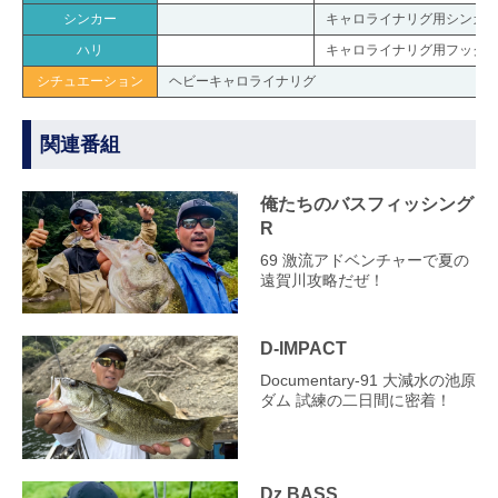
シンカー
キャロライナリグ用シンカー 
ハリ
キャロライナリグ用フック #2
シチュエーション
ヘビーキャロライナリグ
関連番組
俺たちのバスフィッシング
R
69 激流アドベンチャーで夏の
遠賀川攻略だぜ！
D-IMPACT
Documentary-91 大減水の池原
ダム 試練の二日間に密着！
Dz BASS