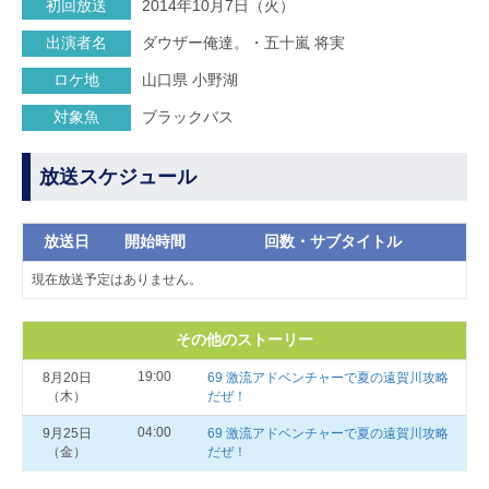
初回放送
2014年10月7日（火）
出演者名
ダウザー俺達。・五十嵐 将実
ロケ地
山口県 小野湖
対象魚
ブラックバス
放送スケジュール
放送日
開始時間
回数・サブタイトル
現在放送予定はありません。
その他のストーリー
19:00
8月20日
69 激流アドベンチャーで夏の遠賀川攻略
（木）
だぜ！
04:00
9月25日
69 激流アドベンチャーで夏の遠賀川攻略
（金）
だぜ！