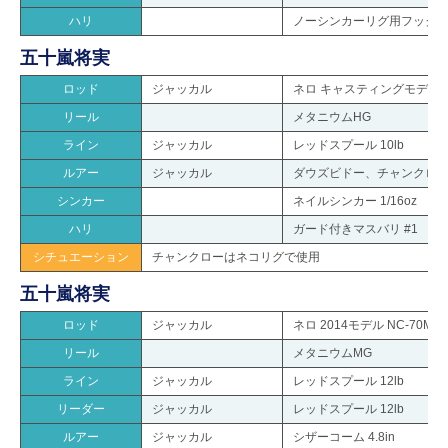
ハリ
ノーシンカーリグ用フック #3
五十嵐将実
ロッド
ジャッカル
ネロ キャスティングモデル NC
リール
メタニウムHG
ライン
ジャッカル
レッドスプール 10lb
ルアー
ジャッカル
ダウズビドー、チャンクロー 
シンカー
ネイルシンカー 1/16oz
ハリ
ガード付きマスバリ #1
シチュエーション
チャンクローはネコリグで使用
五十嵐将実
ロッド
ジャッカル
ネロ 2014モデル NC-70MH
リール
メタニウムMG
ライン
ジャッカル
レッドスプール 12lb
リーダー
ジャッカル
レッドスプール 12lb
ルアー
ジャッカル
シザーコーム 4.8in