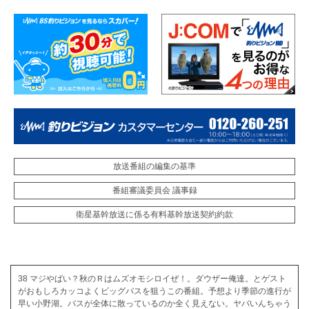
放送番組の編集の基準
番組審議委員会 議事録
衛星基幹放送に係る有料基幹放送契約約款
38 マジやばい？秋のＲはムズオモシロイぜ！。ダウザー俺達。とゲスト
がおもしろカッコよくビッグバスを狙うこの番組。予想より季節の進行が
早い小野湖。バスが全体に散っているのか全く見えない。ヤバいんちゃう