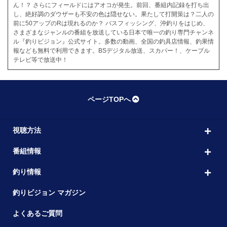
ん！？ さらにフィールドにはアオコが発生。前回、番組内記録を打ち出
し、絶好調のダウザーも不安の色は隠せない。果たして打開策は？二人の
前に50アップのRは現れるのか？ バスフィッシング、沖釣りをはじめ、
さまざまなジャンルの番組を放送している日本で唯一の釣り専門チャンネ
ル『釣りビジョン』公式サイト。多数の動画、全国の釣具店情報、釣果情
報なども無料で利用できます。BSデジタル放送、スカパー！、ケーブル
テレビ等で放送中！
ページTOPへ
視聴方法
番組情報
釣り情報
釣りビジョン マガジン
よくあるご質問