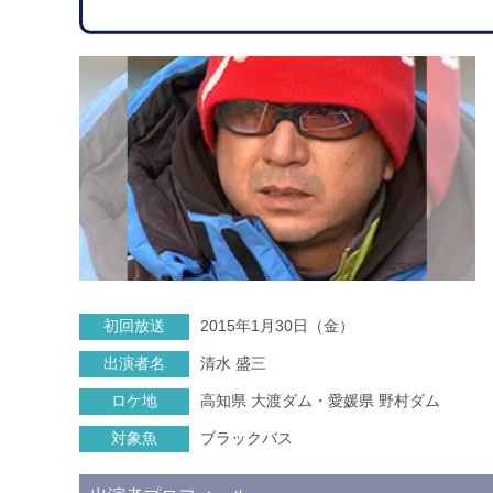
初回放送
2015年1月30日（金）
出演者名
清水 盛三
ロケ地
高知県 大渡ダム・愛媛県 野村ダム
対象魚
ブラックバス