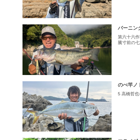
バーニン
第六十六作
騰寸前の七
のべ竿ノ
5 高橋哲