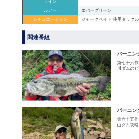
ライン
ルアー
エバーグリーン
シチュエーション
ジャークベイト 使用タックル
関連番組
バーニン
第七十六作
川ダムのビ
バーニン
第六十五作
山ダム攻略