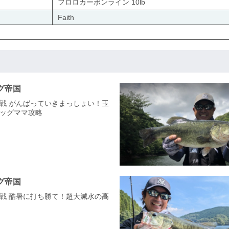
フロロカーボンライン 10lb
Faith
グ帝国
戦 がんばっていきまっしょい！玉
ッグママ攻略
グ帝国
戦 酷暑に打ち勝て！超大減水の高