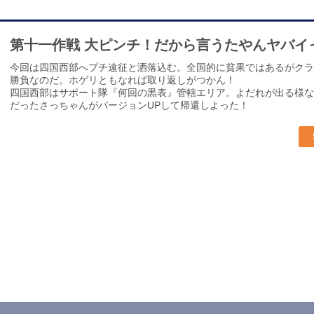
第十一作戦 大ピンチ！だから言うたやんヤバイ
今回は四国西部へプチ遠征と洒落込む。全国的に貧果ではあるがクラ
勝負なのだ。ホゲリともなれば取り返しがつかん！
四国西部はサポート隊『何回の黒表』管轄エリア。よだれが出る様な
だったさっちゃんがバージョンUPして帰還しよった！