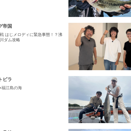
グ帝国
戦 はじメロディに緊急事態！？沸
川ダム攻略
トビラ
也×福江島の海