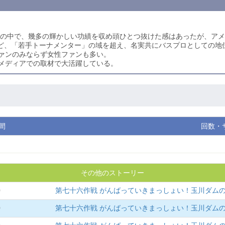
まれの中で、幾多の輝かしい功績を収め頭ひとつ抜けた感はあったが、ア
など、「若手トーナメンター」の域を超え、名実共にバスプロとしての地
ァンのみならず女性ファンも多い。
メディアでの取材で大活躍している。
間
回数・
その他のストーリー
0
第七十六作戦 がんばっていきまっしょい！玉川ダム
0
第七十六作戦 がんばっていきまっしょい！玉川ダム