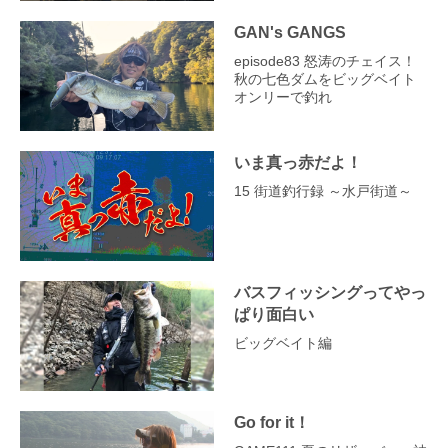
GAN's GANGS
episode83 怒涛のチェイス！
秋の七色ダムをビッグベイト
オンリーで釣れ
いま真っ赤だよ！
15 街道釣行録 ～水戸街道～
バスフィッシングってやっ
ぱり面白い
ビッグベイト編
Go for it！