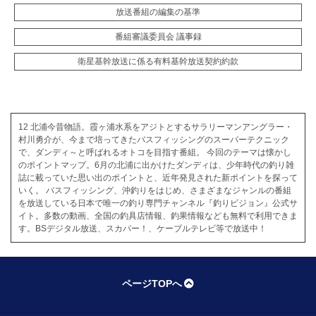
放送番組の編集の基準
番組審議委員会 議事録
衛星基幹放送に係る有料基幹放送契約約款
12 北浦今昔物語。霞ヶ浦水系をアジトとするサラリーマンアングラー・
村川勇介が、今まで培ってきたバスフィッシングのスーパーテクニック
で、ダンディ～と呼ばれるオトコを目指す番組。 今回のテーマは懐かし
のポイントマップ。6月の北浦に出かけたダンディは、少年時代の釣り雑
誌に載っていた思い出のポイントと、近年発見された新ポイントを探って
いく。 バスフィッシング、沖釣りをはじめ、さまざまなジャンルの番組
を放送している日本で唯一の釣り専門チャンネル『釣りビジョン』公式サ
イト。多数の動画、全国の釣具店情報、釣果情報なども無料で利用できま
す。BSデジタル放送、スカパー！、ケーブルテレビ等で放送中！
ページTOPへ