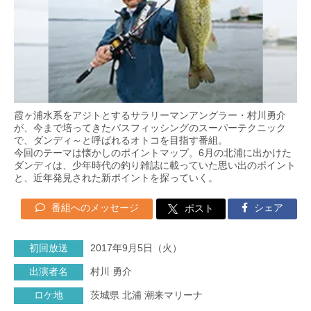
霞ヶ浦水系をアジトとするサラリーマンアングラー・村川勇介
が、今まで培ってきたバスフィッシングのスーパーテクニック
で、ダンディ～と呼ばれるオトコを目指す番組。
今回のテーマは懐かしのポイントマップ。6月の北浦に出かけた
ダンディは、少年時代の釣り雑誌に載っていた思い出のポイント
と、近年発見された新ポイントを探っていく。
番組へのメッセージ
シェア
ポスト
初回放送
2017年9月5日（火）
出演者名
村川 勇介
ロケ地
茨城県 北浦 潮来マリーナ