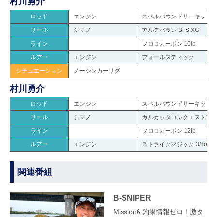
村川勇介
ロッド
エンジン
スペルバウンドサーキットクラス
リール
シマノ
アルデバラン BFS XG
ライン
フロロカーボン 10lb
ルアー
エンジン
フォールスティック
シチュエーション
ノーシンカーリグ
村川勇介
ロッド
エンジン
スペルバウンドサーキットクラス
リール
シマノ
カルカッタコンクエスト100
ライン
フロロカーボン 12lb
ルアー
エンジン
ストライクマジック 3/8oz
関連番組
B-SNIPER
Mission6 釣果情報ゼロ！激タ