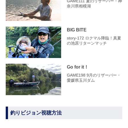
GAME111 夏のリザーバー・神
奈川県相模湖
BIG BITE
story‐172 ロクマル降臨！真夏
の池原リターンマッチ
Go for it！
GAME198 9月のリザーバー・
愛媛県玉川ダム
釣りビジョン視聴方法