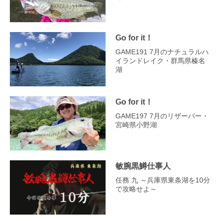
Go for it！
GAME191 7月のナチュラルハ
イランドレイク・群馬県榛名
湖
Go for it！
GAME197 7月のリザーバー・
宮崎県小野湖
敏腕黒鱒仕事人
任務 九 ～兵庫県東条湖を10分
で攻略せよ～