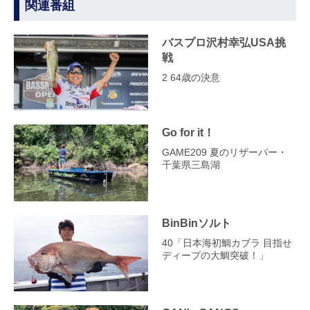
関連番組
バスプロ沢村幸弘USA挑
戦
2 64歳の決意
Go for it！
GAME209 夏のリザーバー・
千葉県三島湖
BinBinソルト
40「日本海初鯛カブラ 目指せ
ディープの大鯛突破！」