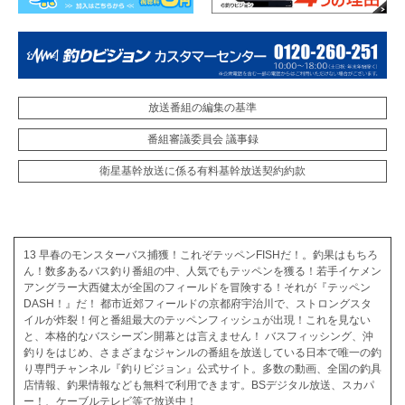
放送番組の編集の基準
番組審議委員会 議事録
衛星基幹放送に係る有料基幹放送契約約款
13 早春のモンスターバス捕獲！これぞテッペンFISHだ！。釣果はもちろ
ん！数多あるバス釣り番組の中、人気でもテッペンを獲る！若手イケメン
アングラー大西健太が全国のフィールドを冒険する！それが『テッペン
DASH！』だ！ 都市近郊フィールドの京都府宇治川で、ストロングスタ
イルが炸裂！何と番組最大のテッペンフィッシュが出現！これを見ない
と、本格的なバスシーズン開幕とは言えません！ バスフィッシング、沖
釣りをはじめ、さまざまなジャンルの番組を放送している日本で唯一の釣
り専門チャンネル『釣りビジョン』公式サイト。多数の動画、全国の釣具
店情報、釣果情報なども無料で利用できます。BSデジタル放送、スカパ
ー！、ケーブルテレビ等で放送中！