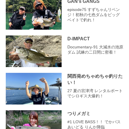
GAN's GANGS
episode75 すずちゃんリベン
ジ！初秋の七色ダムをビッグ
ベイトで釣れ！
D-IMPACT
Documentary-91 大減水の池原
ダム 試練の二日間に密着！
関西発めちゃめちゃ釣りた
い！
27 夏の宮津湾 レンタルボート
でシロギス大爆釣！
つりメガミ
#1 LOVE BASS！！ でかバス
あいどる りんか降臨