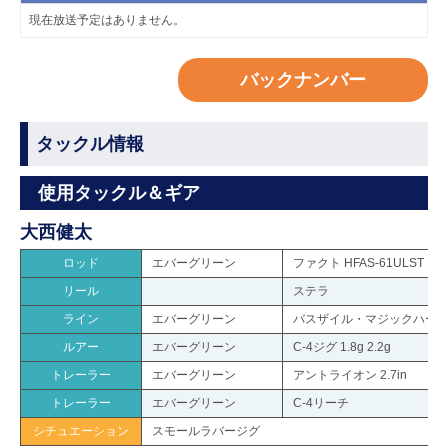
現在放送予定はありません。
バックナンバー
タックル情報
使用タックル＆ギア
大西健太
ロッド
エバーグリーン
ファクト HFAS-61ULST
リール
ステラ
ライン
エバーグリーン
バスザイル・マジックハードR 
ルアー
エバーグリーン
C-4ジグ 1.8g 2.2g
トレーラー
エバーグリーン
アントライオン 2.7in
トレーラー
エバーグリーン
C-4リーチ
シチュエーション
スモールラバージグ