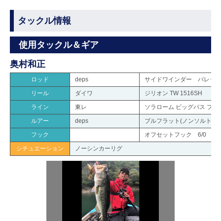
タックル情報
使用タックル＆ギア
奥村和正
ロッド
deps
サイドワインダー バレットシ
リール
ダイワ
ジリオン TW 1516SH
ライン
東レ
ソラローム ビッグバス フロ
ルアー
deps
ブルフラット(ノンソルトモデ
フック
オフセットフック 6/0
シチュエーション
ノーシンカーリグ