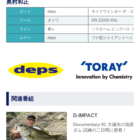
奥村和正
ロッド
deps
サイドワインダー ザ・ストロン
リール
ダイワ
DR-Z2020 XHL
ライン
東レ
ソラローム ビッグバス フロ
ルアー
deps
フナ型ジャイアントベイト(プ
関連番組
D-IMPACT
Documentary-91 大減水の池原
ダム 試練の二日間に密着！