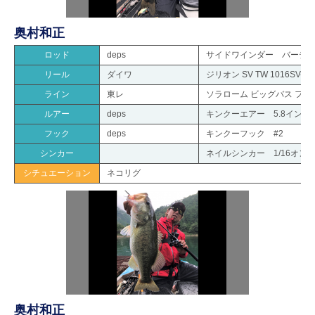
奥村和正
ロッド
deps
サイドワインダー バーディック
リール
ダイワ
ジリオン SV TW 1016SV-SH
ライン
東レ
ソラローム ビッグバス フロ
ルアー
deps
キンクーエアー 5.8インチ
フック
deps
キンクーフック #2
シンカー
ネイルシンカー 1/16オン
シチュエーション
ネコリグ
奥村和正