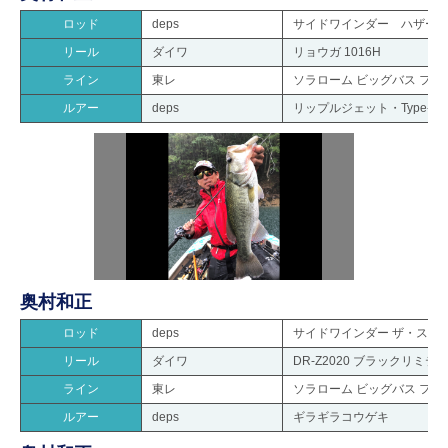
ロッド
deps
サイドワインダー ハザードマス
リール
ダイワ
リョウガ 1016H
ライン
東レ
ソラローム ビッグバス フロ
ルアー
deps
リップルジェット・Type-S
奥村和正
ロッド
deps
サイドワインダー ザ・ストロン
リール
ダイワ
DR-Z2020 ブラックリミテ
ライン
東レ
ソラローム ビッグバス フロ
ルアー
deps
ギラギラコウゲキ