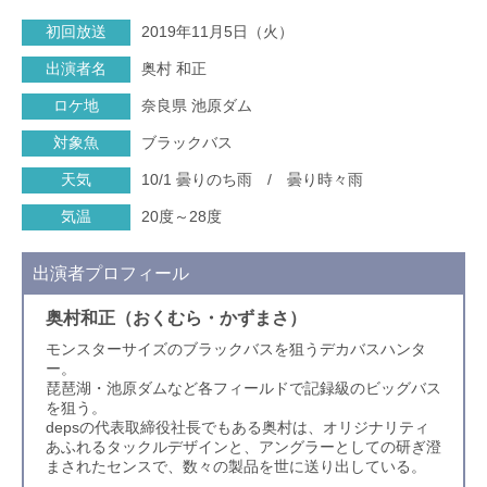
初回放送
2019年11月5日（火）
出演者名
奥村 和正
ロケ地
奈良県 池原ダム
対象魚
ブラックバス
天気
10/1 曇りのち雨 / 曇り時々雨
気温
20度～28度
出演者プロフィール
奥村和正（おくむら・かずまさ）
モンスターサイズのブラックバスを狙うデカバスハンタ
ー。
琵琶湖・池原ダムなど各フィールドで記録級のビッグバス
を狙う。
depsの代表取締役社長でもある奥村は、オリジナリティ
あふれるタックルデザインと、アングラーとしての研ぎ澄
まされたセンスで、数々の製品を世に送り出している。