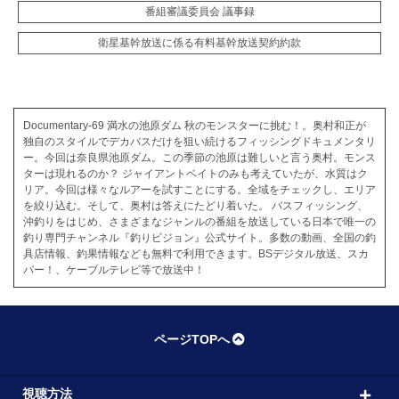
番組審議委員会 議事録
衛星基幹放送に係る有料基幹放送契約約款
Documentary‐69 満水の池原ダム 秋のモンスターに挑む！。奥村和正が
独自のスタイルでデカバスだけを狙い続けるフィッシングドキュメンタリ
ー。今回は奈良県池原ダム。この季節の池原は難しいと言う奥村。モンス
ターは現れるのか？ ジャイアントベイトのみも考えていたが、水質はク
リア。今回は様々なルアーを試すことにする。全域をチェックし、エリア
を絞り込む。そして、奥村は答えにたどり着いた。 バスフィッシング、
沖釣りをはじめ、さまざまなジャンルの番組を放送している日本で唯一の
釣り専門チャンネル『釣りビジョン』公式サイト。多数の動画、全国の釣
具店情報、釣果情報なども無料で利用できます。BSデジタル放送、スカ
パー！、ケーブルテレビ等で放送中！
ページTOPへ
視聴方法