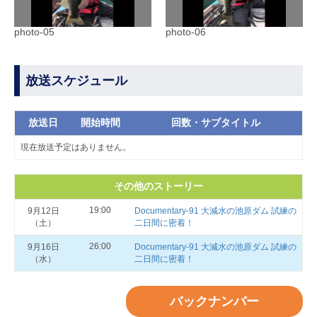
photo-05
photo-06
放送スケジュール
放送日
開始時間
回数・サブタイトル
現在放送予定はありません。
その他のストーリー
19:00
9月12日
Documentary-91 大減水の池原ダム 試練の
（土）
二日間に密着！
26:00
9月16日
Documentary-91 大減水の池原ダム 試練の
（水）
二日間に密着！
バックナンバー