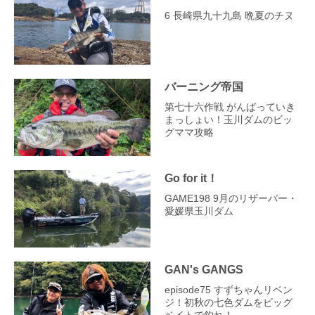
6 長崎県九十九島 晩夏のチヌ
バーニング帝国
第七十六作戦 がんばっていき
まっしょい！玉川ダムのビッ
グママ攻略
Go for it！
GAME198 9月のリザーバー・
愛媛県玉川ダム
GAN's GANGS
episode75 すずちゃんリベン
ジ！初秋の七色ダムをビッグ