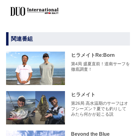
関連番組
ヒラメイトRe:Born
第4局 盛夏直前！道南サーフを
徹底調査！
ヒラメイト
第26局 高水温期のサーフはオ
フシーズン？夏でも釣りして
みたら何かが起こる説
Beyond the Blue