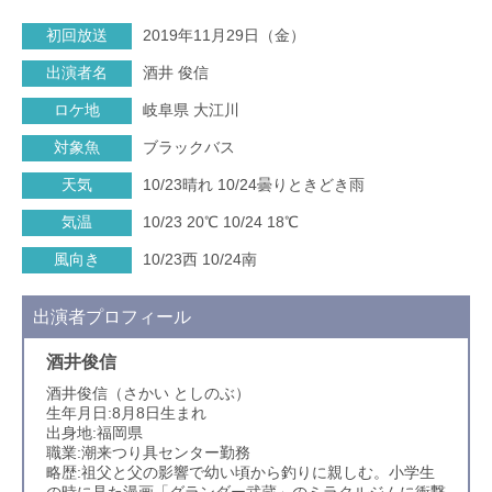
初回放送
2019年11月29日（金）
出演者名
酒井 俊信
ロケ地
岐阜県 大江川
対象魚
ブラックバス
天気
10/23晴れ 10/24曇りときどき雨
気温
10/23 20℃ 10/24 18℃
風向き
10/23西 10/24南
出演者プロフィール
酒井俊信
酒井俊信（さかい としのぶ）
生年月日:8月8日生まれ
出身地:福岡県
職業:潮来つり具センター勤務
略歴:祖父と父の影響で幼い頃から釣りに親しむ。小学生