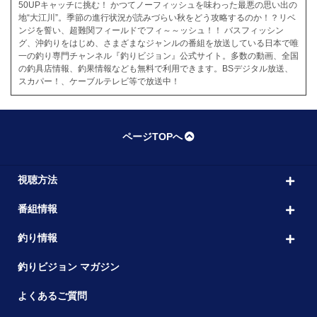
50UPキャッチに挑む！ かつてノーフィッシュを味わった最悪の思い出の
地“大江川”。季節の進行状況が読みづらい秋をどう攻略するのか！？リベ
ンジを誓い、超難関フィールドでフィ～～ッシュ！！ バスフィッシン
グ、沖釣りをはじめ、さまざまなジャンルの番組を放送している日本で唯
一の釣り専門チャンネル『釣りビジョン』公式サイト。多数の動画、全国
の釣具店情報、釣果情報なども無料で利用できます。BSデジタル放送、
スカパー！、ケーブルテレビ等で放送中！
ページTOPへ
視聴方法
番組情報
釣り情報
釣りビジョン マガジン
よくあるご質問