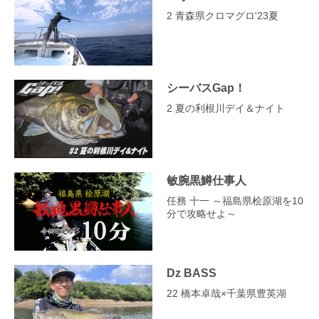
2 青森県クロマグロ'23夏
シーバスGap！
2 夏の利根川デイ＆ナイト
敏腕黒鱒仕事人
任務 十一 ～福島県桧原湖を10
分で攻略せよ～
Dz BASS
22 橋本卓哉×千葉県豊英湖