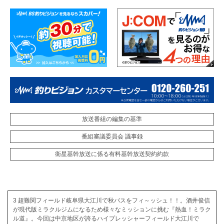
放送番組の編集の基準
番組審議委員会 議事録
衛星基幹放送に係る有料基幹放送契約約款
3 超難関フィールド岐阜県大江川で秋バスをフィ～ッシュ！！。酒井俊信
が現代版ミラクルジムになるため様々なミッションに挑む『熱血！ミラク
ル道』。今回は中京地区が誇るハイプレッシャーフィールド大江川で