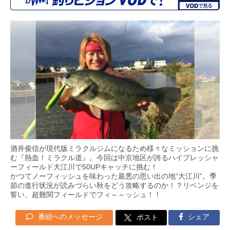
酒井俊信が現代版ミラクルジムになるため様々なミッションに挑
む『熱血！ミラクル道』。今回は中京地区が誇るハイプレッシャ
ーフィールド大江川で50UPキャッチに挑む！
かつてノーフィッシュを味わった最悪の思い出の地“大江川”。季
節の進行状況が読みづらい秋をどう攻略するのか！？リベンジを
誓い、超難関フィールドでフィ～～ッシュ！！
番組へのメッセージ
シェア
ポスト