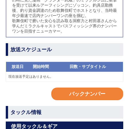
の時に見た漫画「グランダー武蔵」のミラクルジムに衝撃
を受けて以来ルアーフィシングにゾッコン。釣具店勤務
後、釣り資金調達のため歌舞伎町でホストとなり、当時最
年少最速で店内ナンバーワンの座を掴む。
歌舞伎町で磨いた女心を読み取る洞察力と村田基さんから
学んだミラクルキャストでバスフィッシング界のナンバー
ワンを目指すニューカマー。
放送スケジュール
放送日
開始時間
回数・サブタイトル
現在放送予定はありません。
バックナンバー
タックル情報
使用タックル＆ギア