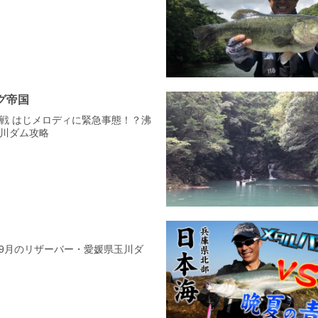
グ帝国
戦 はじメロディに緊急事態！？沸
川ダム攻略
！
98 9月のリザーバー・愛媛県玉川ダ