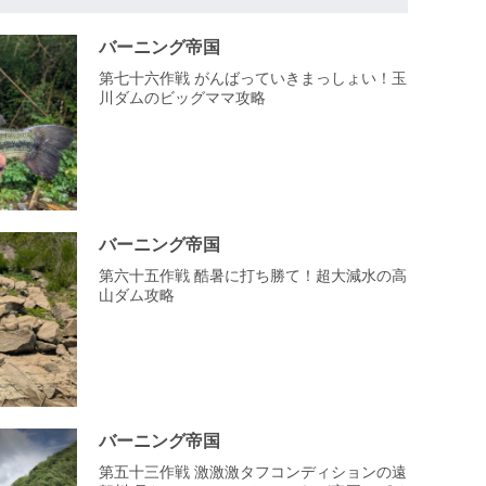
バーニング帝国
第七十六作戦 がんばっていきまっしょい！玉
川ダムのビッグママ攻略
バーニング帝国
第六十五作戦 酷暑に打ち勝て！超大減水の高
山ダム攻略
バーニング帝国
第五十三作戦 激激激タフコンディションの遠