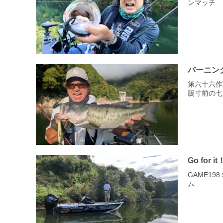
ンマッチ
バーニン
第六十六作
騰寸前の七
Go for it
GAME1
ム