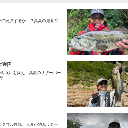
168 雨で激変するか！？真夏の池原ダ
グ帝国
戦 呪いを祓え！真夏のリザーバー
口県
172 ロクマル降臨！真夏の池原リター