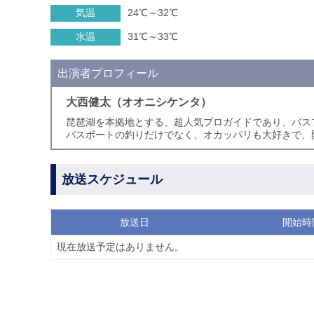
気温
24℃～32℃
水温
31℃～33℃
出演者プロフィール
大西健太（オオニシケンタ）
琵琶湖を本拠地とする、超人気プロガイドであり、バス
バスボートの釣りだけでなく、オカッパリも大好きで、
放送スケジュール
放送日
開始時
現在放送予定はありません。