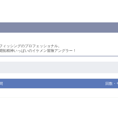
フィッシングのプロフェッショナル。
開拓精神いっぱいのイケメン冒険アングラー！
間
回数・