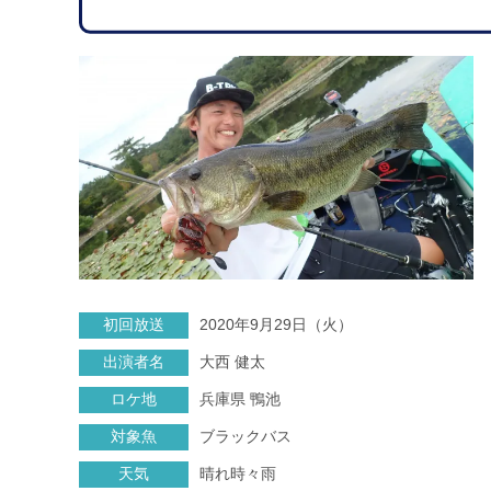
初回放送
2020年9月29日（火）
出演者名
大西 健太
ロケ地
兵庫県 鴨池
対象魚
ブラックバス
天気
晴れ時々雨