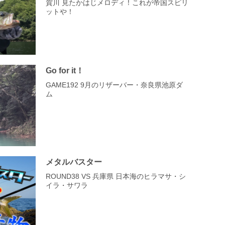
賀川 見たかはじメロディ！これが帝国スピリ
ットや！
Go for it！
GAME192 9月のリザーバー・奈良県池原ダ
ム
メタルバスター
ROUND38 VS 兵庫県 日本海のヒラマサ・シ
イラ・サワラ