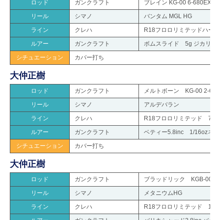
ロッド
ガンクラフト
ブレイン KG-00 6-680EXH
リール
シマノ
バンタム MGL HG
ライン
クレハ
R18フロロリミテッドハードBA
ルアー
ガンクラフト
ボムスライド 5g ジカリグ
シチュエーション
カバー打ち
大仲正樹
ロッド
ガンクラフト
メルトボーン KG-00 2-640
リール
シマノ
アルデバラン
ライン
クレハ
R18フロロリミテッド 7lb.
ルアー
ガンクラフト
ベティー5.8inc 1/16ozネ
シチュエーション
カバー打ち
大仲正樹
ロッド
ガンクラフト
ブラッドリック KGB-00 4-
リール
シマノ
メタニウムHG
ライン
クレハ
R18フロロリミテッド 12lb