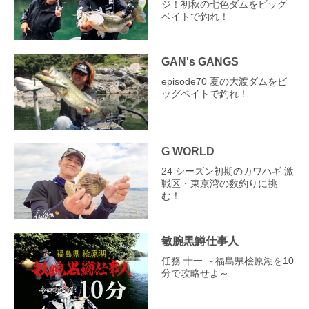
ジ！初秋の七色ダムをビッグ
ベイトで釣れ！
GAN's GANGS
episode70 夏の大渡ダムをビ
ッグベイトで釣れ！
G WORLD
24 シーズン初期のカワハギ 激
戦区・東京湾の数釣りに挑
む！
敏腕黒鱒仕事人
任務 十一 ～福島県桧原湖を10
分で攻略せよ～