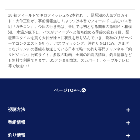
28 初フィールドでキロフィッシュを2本釣れ！。琵琶湖の人気プロガイ
ド・大仲正樹が、事前情報無し！ぶっつけ本番でフィールドに挑むバス番
組『ガチコン』。今回の行き先は、番組では初となる関東の激戦区・相模
湖。 水温が低下し、バスがディープへと落ち始める季節の変わり目。琵
琶湖スタイルを貫く大仲が徐々に状況を絞り込んでいき、晩秋のリザーバ
ーでコンクエストを狙う。 バスフィッシング、沖釣りをはじめ、さまざ
まなジャンルの番組を放送している日本で唯一の釣り専門チャンネル『釣
りビジョン』公式サイト。多数の動画、全国の釣具店情報、釣果情報など
も無料で利用できます。BSデジタル放送、スカパー！、ケーブルテレビ
等で放送中！
ページTOPへ
視聴方法
番組情報
釣り情報