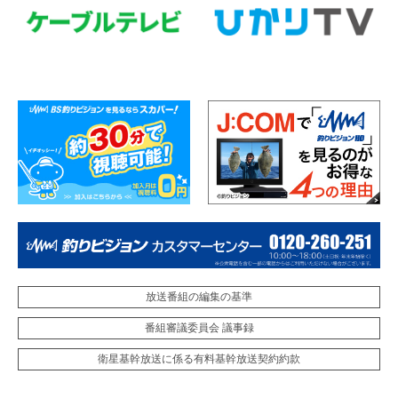
放送番組の編集の基準
番組審議委員会 議事録
衛星基幹放送に係る有料基幹放送契約約款