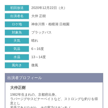
初回放送
2020年12月22日（火）
出演者名
大仲 正樹
ロケ地
神奈川県・相模湖 日相園
対象魚
ブラックバス
天気
晴れ
気温
6～16度
水温
13～14度
風向き
微風
出演者プロフィール
大仲正樹
1982年生まれの、京都府出身。
ラバージグやスピナーベイトなど、ストロングな釣りを得
意とし
若手でありながら、その実力はホンモノ。