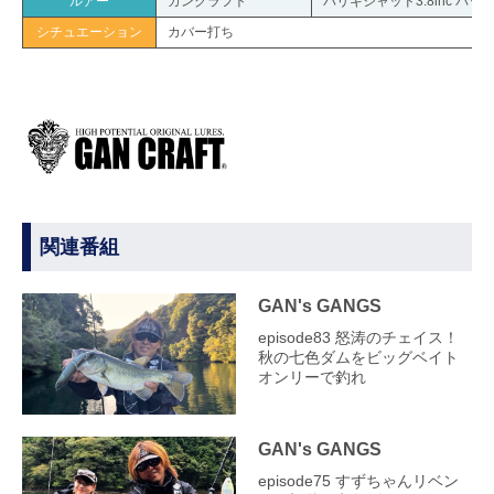
ルアー
ガンクラフト
バリキシャッド3.8inc バ
シチュエーション
カバー打ち
関連番組
GAN's GANGS
episode83 怒涛のチェイス！
秋の七色ダムをビッグベイト
オンリーで釣れ
GAN's GANGS
episode75 すずちゃんリベン