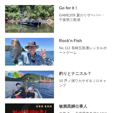
Go for it！
GAME209 夏のリザーバー・
千葉県三島湖
Rock'n Fish
No.112 長崎五島灘レンタルボ
ートゲーム
釣りとナニスル？
10 芦ノ湖ワカサギ＆ソロキャ
ンプ
敏腕黒鱒仕事人