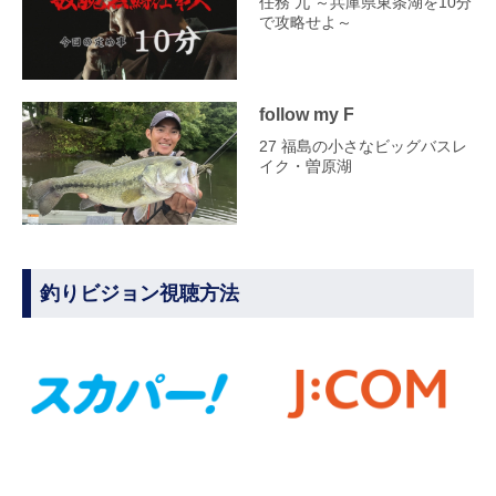
任務 九 ～兵庫県東条湖を10分
で攻略せよ～
follow my F
27 福島の小さなビッグバスレ
イク・曽原湖
釣りビジョン視聴方法