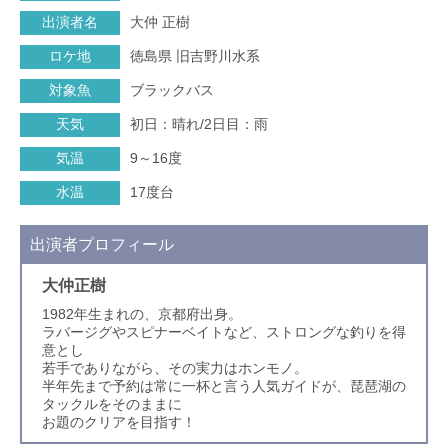
出演者名
大仲 正樹
ロケ地
徳島県 旧吉野川水系
対象魚
ブラックバス
天気
初日：晴れ/2日目：雨
気温
9～16度
水温
17度台
出演者プロフィール
大仲正樹
1982年生まれの、京都府出身。
ラバージグやスピナーベイトなど、ストロングな釣りを得
意とし
若手でありながら、その実力はホンモノ。
半年先まで予約は常に一杯と言う人気ガイドが、琵琶湖の
タックルをそのままに
お題のクリアを目指す！