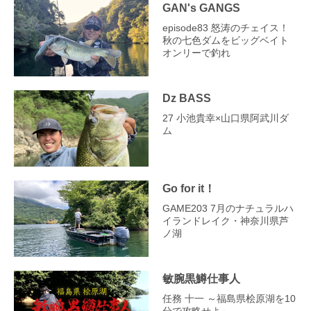
GAN's GANGS
episode83 怒涛のチェイス！
秋の七色ダムをビッグベイト
オンリーで釣れ
Dz BASS
27 小池貴幸×山口県阿武川ダ
ム
Go for it！
GAME203 7月のナチュラルハ
イランドレイク・神奈川県芦
ノ湖
敏腕黒鱒仕事人
任務 十一 ～福島県桧原湖を10