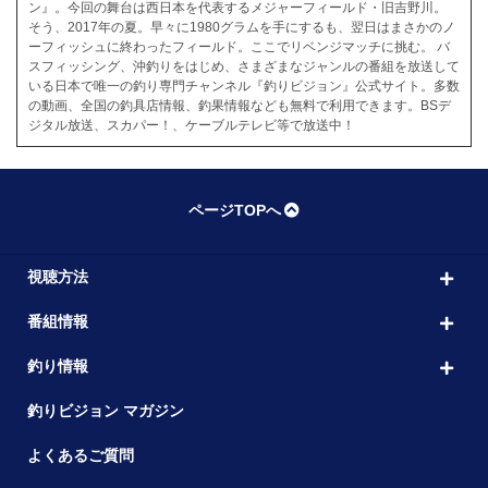
ン』。今回の舞台は西日本を代表するメジャーフィールド・旧吉野川。
そう、2017年の夏。早々に1980グラムを手にするも、翌日はまさかのノ
ーフィッシュに終わったフィールド。ここでリベンジマッチに挑む。 バ
スフィッシング、沖釣りをはじめ、さまざまなジャンルの番組を放送して
いる日本で唯一の釣り専門チャンネル『釣りビジョン』公式サイト。多数
の動画、全国の釣具店情報、釣果情報なども無料で利用できます。BSデ
ジタル放送、スカパー！、ケーブルテレビ等で放送中！
ページTOPへ
視聴方法
番組情報
釣り情報
釣りビジョン マガジン
よくあるご質問