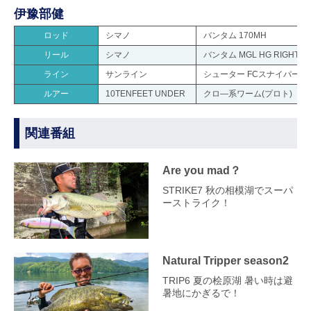
伊豫部健
ロッド
シマノ
バンタム 170MH
リール
シマノ
バンタム MGL HG RIGHT
ライン
サンライン
シューター FCスナイパー 25l
ルアー
10TENFEET UNDER
クロ―系ワーム(プロト)
関連番組
Are you mad？
STRIKE7 秋の相模湖でスーパ
ーストライク！
Natural Tripper season2
TRIP6 夏の桧原湖 暑い時は避
暑地にかぎるで！