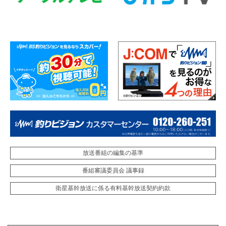
放送番組の編集の基準
番組審議委員会 議事録
衛星基幹放送に係る有料基幹放送契約約款