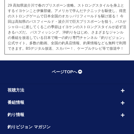
29 高知県波介川で春のプリスポーン攻略。ストロングスタイルを身上と
するイヨケンこと伊豫部健。アメリカで学んだテクニックを駆使し、得意
のストロングゲームで日本全国のオカッパリフィールドを駆け巡る！ 今
回は高知県のバスフィールド・波介川で巨大プリスポーンを狙う。バスが
シャロ―に差してくるこの季節はイヨケンのストロングスタイルが必ず活
きるハズだ。 バスフィッシング、沖釣りをはじめ、さまざまなジャンル
の番組を放送している日本で唯一の釣り専門チャンネル『釣りビジョン』
公式サイト。多数の動画、全国の釣具店情報、釣果情報なども無料で利用
できます。BSデジタル放送、スカパー！、ケーブルテレビ等で放送中！
ページTOPへ
視聴方法
番組情報
釣り情報
釣りビジョン マガジン