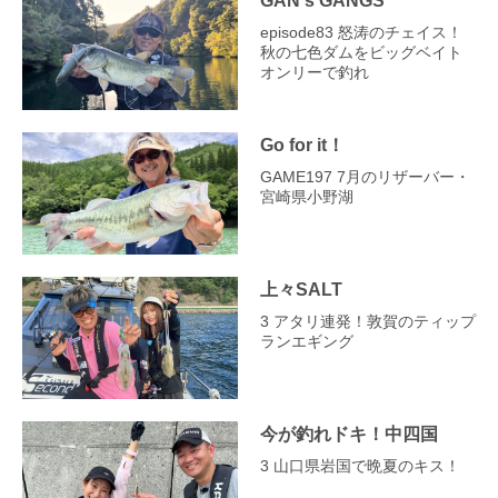
episode83 怒涛のチェイス！
秋の七色ダムをビッグベイト
オンリーで釣れ
Go for it！
GAME197 7月のリザーバー・
宮崎県小野湖
上々SALT
3 アタリ連発！敦賀のティップ
ランエギング
今が釣れドキ！中四国
3 山口県岩国で晩夏のキス！