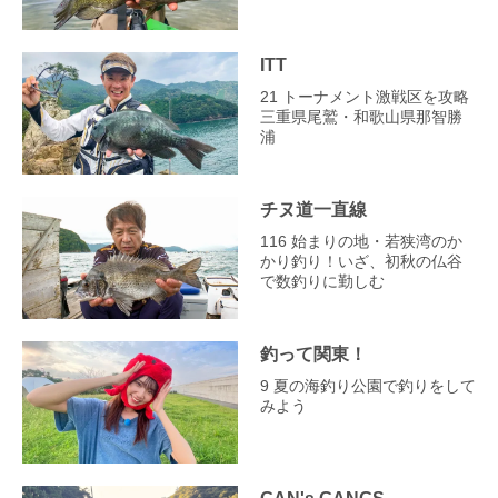
ITT
21 トーナメント激戦区を攻略
三重県尾鷲・和歌山県那智勝
浦
チヌ道一直線
116 始まりの地・若狭湾のか
かり釣り！いざ、初秋の仏谷
で数釣りに勤しむ
釣って関東！
9 夏の海釣り公園で釣りをして
みよう
GAN's GANGS