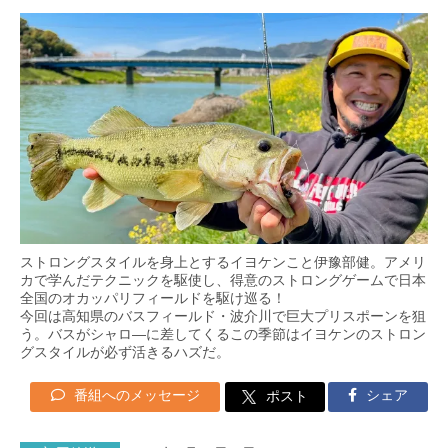
ストロングスタイルを身上とするイヨケンこと伊豫部健。アメリ
カで学んだテクニックを駆使し、得意のストロングゲームで日本
全国のオカッパリフィールドを駆け巡る！
今回は高知県のバスフィールド・波介川で巨大プリスポーンを狙
う。バスがシャロ―に差してくるこの季節はイヨケンのストロン
グスタイルが必ず活きるハズだ。
番組へのメッセージ
シェア
ポスト