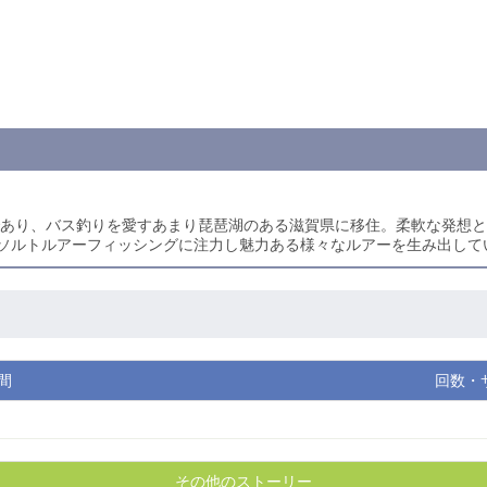
マであり、バス釣りを愛すあまり琵琶湖のある滋賀県に移住。柔軟な発想
ソルトルアーフィッシングに注力し魅力ある様々なルアーを生み出して
間
回数・
その他のストーリー