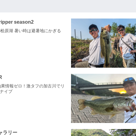
Tripper season2
夏の桧原湖 暑い時は避暑地にかぎる
R
n6 釣果情報ゼロ！激タフの加古川でリ
ナイプ
ャラリー