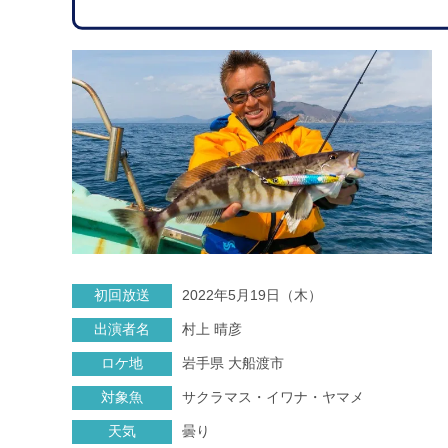
初回放送
2022年5月19日（木）
出演者名
村上 晴彦
ロケ地
岩手県 大船渡市
対象魚
サクラマス・イワナ・ヤマメ
天気
曇り