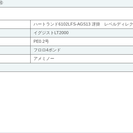
④
ハートランド6102LFS‐AGS13 冴掛 レベルディレ
イグジストLT2000
PE0.2号
フロロ4ポンド
アメミノー