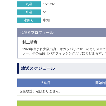
気温
15〜26°
水温
5℃
潮回り
中潮
出演者プロフィール
村上晴彦
1968年生まれ大阪出身。オカッパリバサーのカリス
ラー。その活躍はバスフィッシングだけにとどまらず、
放送スケジュール
放送日
開始時
現在放送予定はありません。