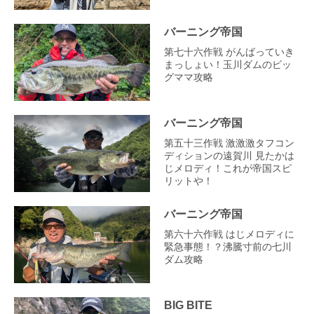
バーニング帝国
第七十六作戦 がんばっていき
まっしょい！玉川ダムのビッ
グママ攻略
バーニング帝国
第五十三作戦 激激激タフコン
ディションの遠賀川 見たかは
じメロディ！これが帝国スピ
リットや！
バーニング帝国
第六十六作戦 はじメロディに
緊急事態！？沸騰寸前の七川
ダム攻略
BIG BITE