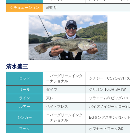
シチュエーション
岬周り
清水盛三
エバーグリーンインタ
ロッド
シナジー CSYC-77H ス
ーナショナル
リール
ダイワ
ジリオン 10.0R SVTW
ライン
東レ
ソラローム® ビッグバス フロロ
ルアー
ベイトブレス
バイズノイジークロー3.5イ
エバーグリーンインタ
シンカー
EGタングステンバレットシン
ーナショナル
フック
オフセットフック2/0