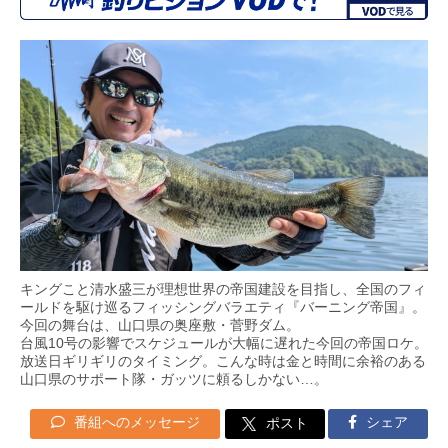
キングこと清水盛三が理想世界の帝国建設を目指し、全国のフィ
ールドを駆け巡るフィッシングバラエティ『バーニング帝国』。
今回の舞台は、山口県の奥座敷・菅野ダム。
台風10号の影響でスケジュールが大幅に遅れた今回の帝国ロケ。
放送日ギリギリのタイミング。こんな時は金と時間に余裕のある
山口県のサポート隊・ガッツに頼るしかない…。
番組へのメッセージ
シェア
ポスト