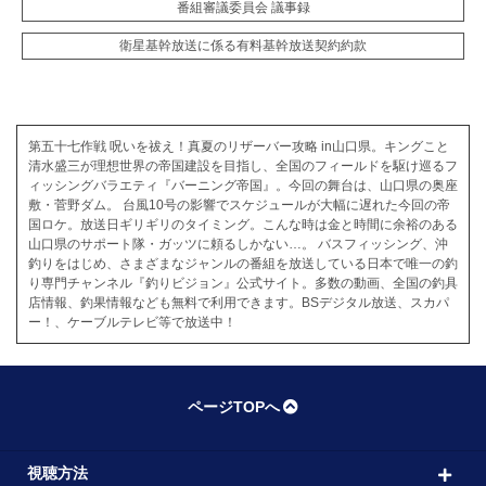
番組審議委員会 議事録
衛星基幹放送に係る有料基幹放送契約約款
第五十七作戦 呪いを祓え！真夏のリザーバー攻略 in山口県。キングこと
清水盛三が理想世界の帝国建設を目指し、全国のフィールドを駆け巡るフ
ィッシングバラエティ『バーニング帝国』。今回の舞台は、山口県の奥座
敷・菅野ダム。 台風10号の影響でスケジュールが大幅に遅れた今回の帝
国ロケ。放送日ギリギリのタイミング。こんな時は金と時間に余裕のある
山口県のサポート隊・ガッツに頼るしかない…。 バスフィッシング、沖
釣りをはじめ、さまざまなジャンルの番組を放送している日本で唯一の釣
り専門チャンネル『釣りビジョン』公式サイト。多数の動画、全国の釣具
店情報、釣果情報なども無料で利用できます。BSデジタル放送、スカパ
ー！、ケーブルテレビ等で放送中！
ページTOPへ
視聴方法