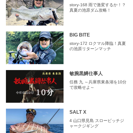
story‐168 雨で激変するか！？
真夏の池原ダム攻略！
BIG BITE
story‐172 ロクマル降臨！真夏
の池原リターンマッチ
敏腕黒鱒仕事人
任務 九 ～兵庫県東条湖を10分
で攻略せよ～
SALT X
4 山口県見島 スローピッチジ
ャークジギング