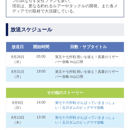
ンのみならず女性ファンも多い。
現在は、更なる釣れるルアーやタックルの開発。また各メ
ディアでの取材で大活躍している。
放送スケジュール
放送日
開始時間
回数・サブタイトル
05:00
8月26日
第五十七作戦 呪いを祓え！真夏のリザー
（水）
バー攻略 in山口県
19:00
8月31日
第五十七作戦 呪いを祓え！真夏のリザー
（月）
バー攻略 in山口県
その他のストーリー
14:00
8月9日
第七十六作戦 がんばっていきまっしょ
（日）
い！玉川ダムのビッグママ攻略
13:30
8月13日
第七十六作戦 がんばっていきまっしょ
（木）
い！玉川ダムのビッグママ攻略