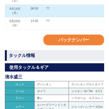
（土）
08:30
77
9月14日
（月）
14:30
77
9月20日
（日）
バックナンバー
タックル情報
使用タックル＆ギア
清水盛三
ロッド
デパシオン
デパシオンプロトタイプ
リール
ダイワ
ジリオン SV TW 6:3:1
ライン
東レ
ソラローム エクスレッド type
エバーグリーンインタ
ルアー
ジャックハンマー 1/2oz