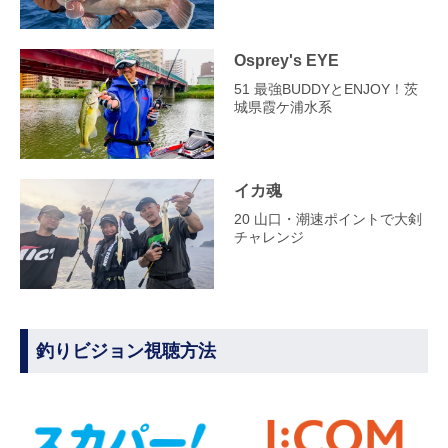
Osprey's EYE
51 最強BUDDYとENJOY！茨
城県霞ケ浦水系
イカ魂
20 山口・潮速ポイントで大剣
チャレンジ
釣りビジョン視聴方法