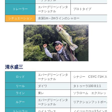
ーナショナル
エバーグリーンインタ
トレーラー
プロトタイプ
ーナショナル
シチュエーション
水深1m～2mラインのシャロー
清水盛三
エバーグリーンインタ
ロッド
シナジー CSYC-71H ス
ーナショナル
リール
ダイワ
タトゥーラ100 8:1:1
ライン
東レ
ソラローム エクスレッド type
エバーグリーンインタ
ルアー
リアクションフットボールジグ
ーナショナル
トレーラー
ベイトブレス
ノイジークロー3.5インチ