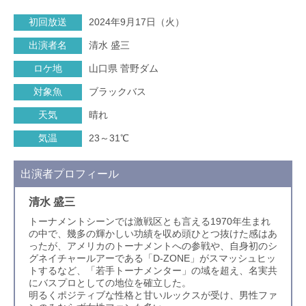
初回放送
2024年9月17日（火）
出演者名
清水 盛三
ロケ地
山口県 菅野ダム
対象魚
ブラックバス
天気
晴れ
気温
23～31℃
出演者プロフィール
清水 盛三
トーナメントシーンでは激戦区とも言える1970年生まれ
の中で、幾多の輝かしい功績を収め頭ひとつ抜けた感はあ
ったが、アメリカのトーナメントへの参戦や、自身初のシ
グネイチャールアーである「D-ZONE」がスマッシュヒッ
トするなど、「若手トーナメンター」の域を超え、名実共
にバスプロとしての地位を確立した。
明るくポジティブな性格と甘いルックスが受け、男性ファ