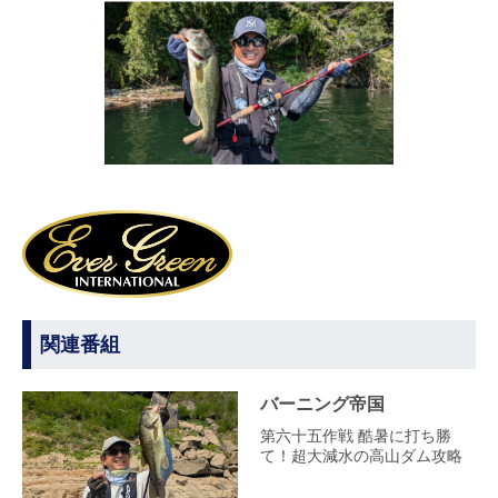
関連番組
バーニング帝国
第六十五作戦 酷暑に打ち勝
て！超大減水の高山ダム攻略