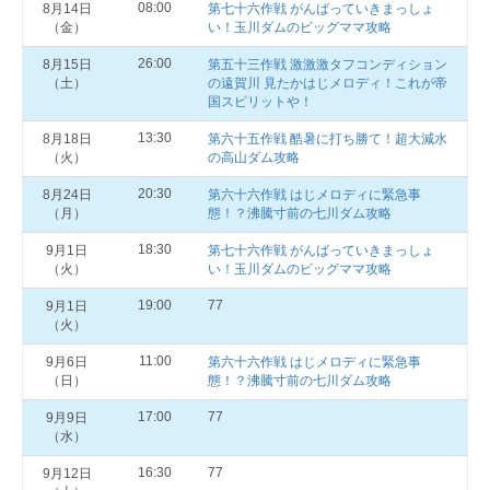
08:00
8月14日
第七十六作戦 がんばっていきまっしょ
（金）
い！玉川ダムのビッグママ攻略
26:00
8月15日
第五十三作戦 激激激タフコンディション
（土）
の遠賀川 見たかはじメロディ！これが帝
国スピリットや！
13:30
8月18日
第六十五作戦 酷暑に打ち勝て！超大減水
（火）
の高山ダム攻略
20:30
8月24日
第六十六作戦 はじメロディに緊急事
（月）
態！？沸騰寸前の七川ダム攻略
18:30
9月1日
第七十六作戦 がんばっていきまっしょ
（火）
い！玉川ダムのビッグママ攻略
19:00
77
9月1日
（火）
11:00
9月6日
第六十六作戦 はじメロディに緊急事
（日）
態！？沸騰寸前の七川ダム攻略
17:00
77
9月9日
（水）
16:30
77
9月12日