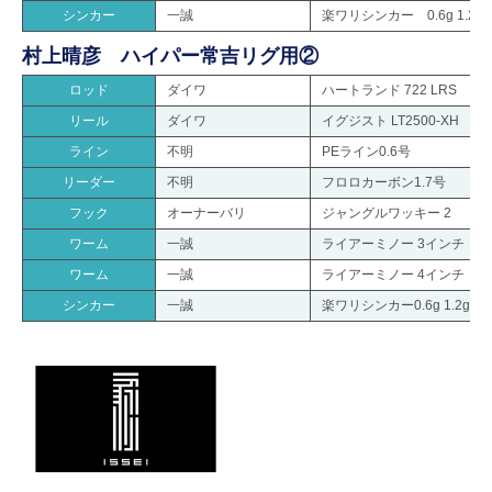
シンカー
一誠
楽ワリシンカー 0.6g 1.2g
村上晴彦 ハイパー常吉リグ用②
ロッド
ダイワ
ハートランド 722 LRS
リール
ダイワ
イグジスト LT2500-XH
ライン
不明
PEライン0.6号
リーダー
不明
フロロカーボン1.7号
フック
オーナーバリ
ジャングルワッキー 2
ワーム
一誠
ライアーミノー 3インチ
ワーム
一誠
ライアーミノー 4インチ
シンカー
一誠
楽ワリシンカー0.6g 1.2g