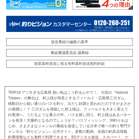
放送番組の編集の基準
番組審議委員会 議事録
衛星基幹放送に係る有料基幹放送契約約款
TRIP18 アツすぎる広島県 熱い魚はこう釣るんやで！。今回の『Natural
Tripper』の舞台は、村上様が得意とするフィールド・広島県三川ダム。
移動日から狙い通りのバスを釣り、出だし好調と思われたのですがまさか
の展開に！？ 三川ダムを堪能した村上様は、フィールドを大きく変えて
白竜湖へ。うだるような暑さの中、バスを探し回り、村上様はあるパター
ンを発見！大爆釣となるのでしょうか？ バスフィッシング、沖釣りをは
じめ、さまざまなジャンルの番組を放送している日本で唯一の釣り専門チ
ャンネル『釣りビジョン』公式サイト。多数の動画、全国の釣具店情報、
釣果情報なども無料で利用できます。BSデジタル放送、スカパー！、ケ