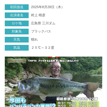
初回放送
2025年8月28日（木）
出演者名
村上 晴彦
ロケ地
広島県 三川ダム
対象魚
ブラックバス
天気
晴れ
気温
２５℃～３２度