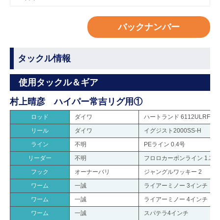
バックナンバー
タックル情報
使用タックル＆ギア
村上晴彦 ハイパー常吉リグ用①
ロッド
ダイワ
ハートランド 6112ULRFS
リール
ダイワ
イグジスト2000SS-H
ライン
不明
PEライン 0.4号
リーダー
不明
フロロカーボンライン 1.2号
フック
オーナーバリ
ジャングルワッキー 2
ワーム
一誠
ライアーミノー 3インチ
ワーム
一誠
ライアーミノー 4インチ
ワーム
一誠
スパテラ4インチ