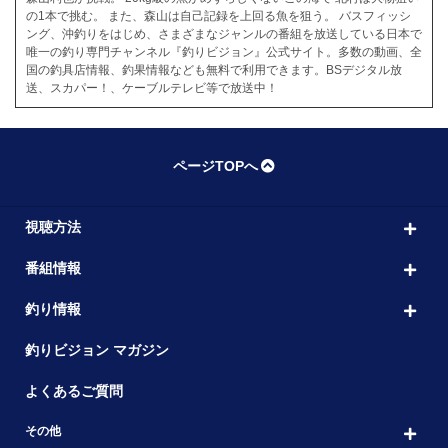
の1本で挑む。 また、森山は自己記録を上回る魚を狙う。 バスフィッシ
ング、沖釣りをはじめ、さまざまなジャンルの番組を放送している日本で
唯一の釣り専門チャンネル『釣りビジョン』公式サイト。多数の動画、全
国の釣具店情報、釣果情報なども無料で利用できます。BSデジタル放
送、スカパー！、ケーブルテレビ等で放送中！
ページTOPへ
視聴方法
番組情報
釣り情報
釣りビジョン マガジン
よくあるご質問
その他