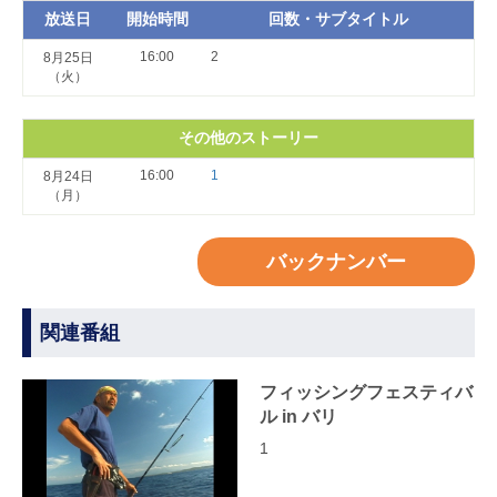
放送日
開始時間
回数・サブタイトル
16:00
2
8月25日
（火）
その他のストーリー
16:00
1
8月24日
（月）
バックナンバー
関連番組
フィッシングフェスティバ
ル in バリ
1