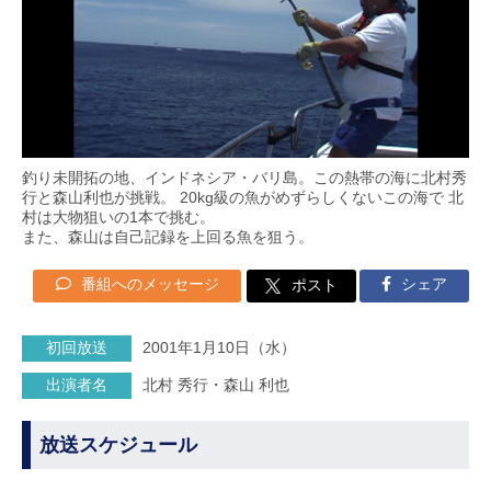
釣り未開拓の地、インドネシア・バリ島。この熱帯の海に北村秀
行と森山利也が挑戦。 20kg級の魚がめずらしくないこの海で 北
村は大物狙いの1本で挑む。
また、森山は自己記録を上回る魚を狙う。
番組へのメッセージ
シェア
ポスト
初回放送
2001年1月10日（水）
出演者名
北村 秀行・森山 利也
放送スケジュール