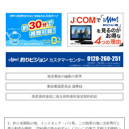
放送番組の編集の基準
番組審議委員会 議事録
衛星基幹放送に係る有料基幹放送契約約款
2。釣り未開拓の地、インドネシア・バリ島。この熱帯の海に北村秀行と
森山利也が挑戦。 20kg級の魚がめずらしくないこの海で 北村は大物狙い