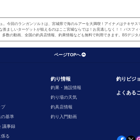
ュ。今回のランガンソルトは、宮城県で海のルアーを大満喫！アイナメはテキサスで
んな羨ましいターゲットが狙えるのはここ宮城ならでは！お見逃しなく！！ バスフ
。多数の動画、全国の釣具店情報、釣果情報なども無料で利用できます。BSデジタ
ページTOPへ
釣り情報
釣りビジョ
釣果・施設情報
よくある
釣り場の天気
ップ
釣具店情報
集の基準
釣り入門動画
 議事録
に係る