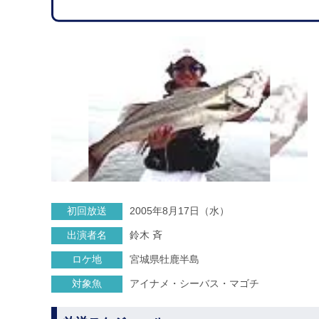
初回放送
2005年8月17日（水）
出演者名
鈴木 斉
ロケ地
宮城県牡鹿半島
対象魚
アイナメ・シーバス・マゴチ