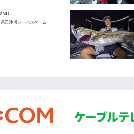
 2ND
 大分県乙津川シーバスゲーム