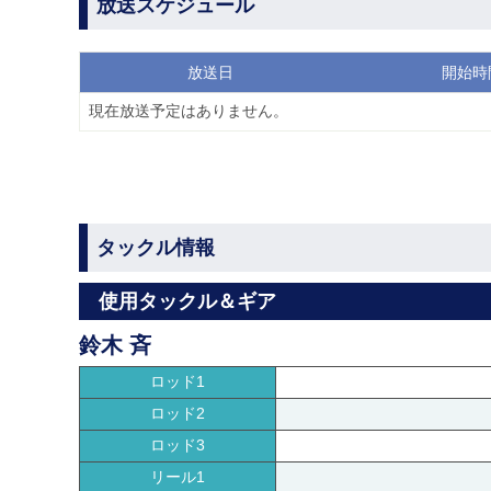
放送スケジュール
放送日
開始時
現在放送予定はありません。
タックル情報
使用タックル＆ギア
鈴木 斉
ロッド1
ロッド2
ロッド3
リール1