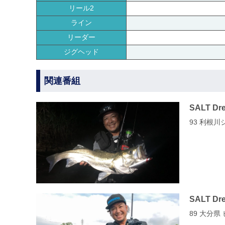
リール2
ライン
リーダー
ジグヘッド
関連番組
SALT Dr
93 利根川
SALT Dr
89 大分