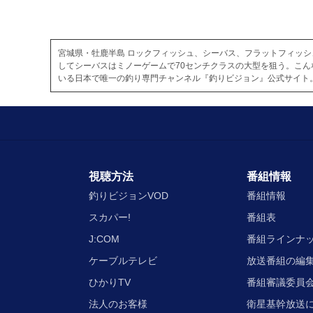
宮城県・牡鹿半島 ロックフィッシュ、シーバス、フラットフィッシ
してシーバスはミノーゲームで70センチクラスの大型を狙う。こ
いる日本で唯一の釣り専門チャンネル『釣りビジョン』公式サイト
視聴方法
番組情報
釣りビジョンVOD
番組情報
スカパー!
番組表
J:COM
番組ラインナ
ケーブルテレビ
放送番組の編
ひかりTV
番組審議委員会
法人のお客様
衛星基幹放送