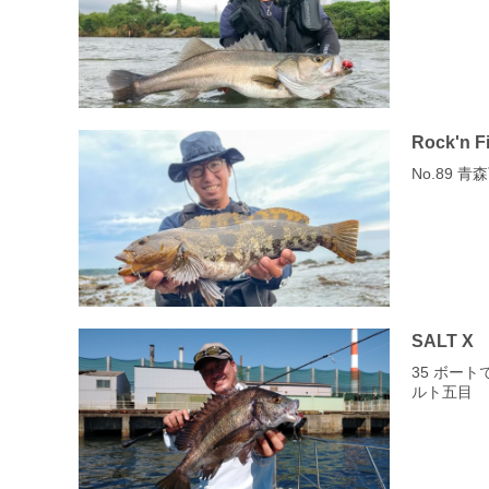
Rock'n F
No.89
SALT X
35 ボー
ルト五目