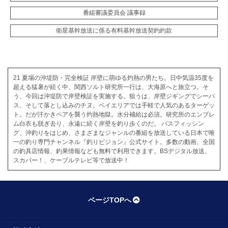
番組審議委員会 議事録
衛星基幹放送に係る有料基幹放送契約約款
21 夏場の沖堤防・完全検証 岸壁に萌ゆる灼熱の男たち。日中気温35度を
超える猛暑が続く中、関西ソルト研究所一行は、大海原へと旅立つ。そ
う、今回は沖堤防で岸壁検証を実施する。狙うは、岸壁ジギングでシーバ
ス、そして落とし込みのチヌ。ベイエリアでは手軽で人気のあるターゲッ
ト。だが汗かきペアを襲う灼熱地獄。水分補給は必須。研究所のエンブレ
ム白衣も脱ぎ去り、永遠に続く岸壁を釣り歩くのだ。 バスフィッシン
グ、沖釣りをはじめ、さまざまなジャンルの番組を放送している日本で唯
一の釣り専門チャンネル『釣りビジョン』公式サイト。多数の動画、全国
の釣具店情報、釣果情報なども無料で利用できます。BSデジタル放送、
スカパー！、ケーブルテレビ等で放送中！
ページTOPへ