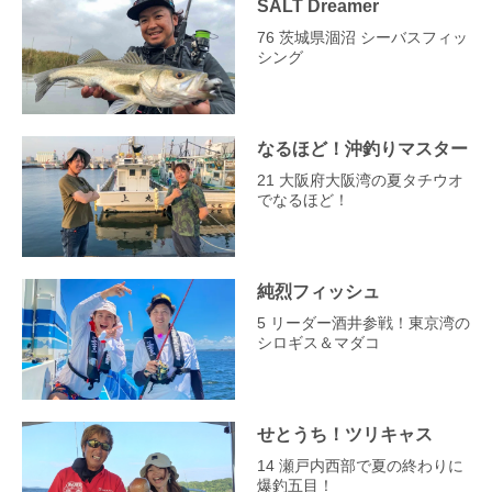
SALT Dreamer
76 茨城県涸沼 シーバスフィッ
シング
なるほど！沖釣りマスター
21 大阪府大阪湾の夏タチウオ
でなるほど！
純烈フィッシュ
5 リーダー酒井参戦！東京湾の
シロギス＆マダコ
せとうち！ツリキャス
14 瀬戸内西部で夏の終わりに
爆釣五目！