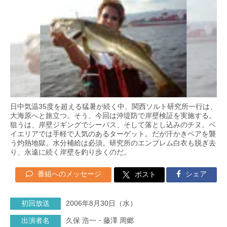
日中気温35度を超える猛暑が続く中、関西ソルト研究所一行は、
大海原へと旅立つ。そう、今回は沖堤防で岸壁検証を実施する。
狙うは、岸壁ジギングでシーバス、そして落とし込みのチヌ。ベ
イエリアでは手軽で人気のあるターゲット。だが汗かきペアを襲
う灼熱地獄。水分補給は必須。研究所のエンブレム白衣も脱ぎ去
り、永遠に続く岸壁を釣り歩くのだ。
番組へのメッセージ
シェア
ポスト
初回放送
2006年8月30日（水）
出演者名
久保 浩一・藤澤 周郷